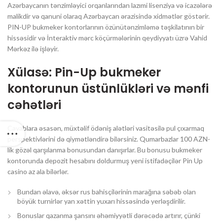
Azərbaycanın tənzimləyici orqanlarından lazımi lisenziya və icazələrə
malikdir və qanuni olaraq Azərbaycan ərazisində xidmətlər göstərir.
PIN-UP bukmeker kontorlarının özünütənzimləmə təşkilatının bir
hissəsidir və İnteraktiv mərc köçürmələrinin qeydiyyatı üzrə Vahid
Mərkəz ilə işləyir.
Xülasə: Pin-Up bukmeker
kontorunun üstünlükləri və mənfi
cəhətləri
Cavablara əsasən, müxtəlif ödəniş alətləri vasitəsilə pul çıxarmaq
perspektivlərini də qiymətləndirə bilərsiniz. Qumarbazlar 100 AZN-
lik gözəl qarşılanma bonusundan danışırlar. Bu bonusu bukmeker
kontorunda depozit hesabını doldurmuş yeni istifadəçilər Pin Up
casino az ala bilərlər.
Bundan əlavə, əksər rus bahisçilərinin marağına səbəb olan
böyük turnirlər yan xəttin yuxarı hissəsində yerləşdirilir.
Bonuslar qazanma şansını əhəmiyyətli dərəcədə artırır, çünki