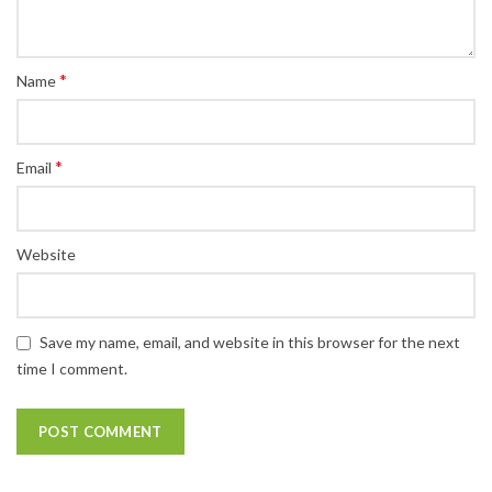
*
Name
*
Email
Website
Save my name, email, and website in this browser for the next
time I comment.