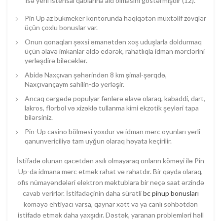
isə yerli istehsal qablarına aid olmasını göstərmişdir (12).
Pin Up az bukmeker kontorunda həqiqətən müxtəlif zövqlər
üçün çoxlu bonuslar var.
Onun qonaqları şəxsi əmanətdən xoş uduşlarla doldurmaq
üçün əlavə imkanlar əldə edərək, rahatlıqla idman mərclərini
yerləşdirə biləcəklər.
Abidə Naxçıvan şəhərindən 8 km şimal-şərqdə,
Naxçıvançaym sahilin-də yerləşir.
Ancaq cərgədə populyar fənlərə əlavə olaraq, kabaddi, dart,
lakros, florbol və xizəklə tullanma kimi ekzotik şeyləri tapa
bilərsiniz.
Pin-Up casino bölməsi yoxdur və idman mərc oyunları yerli
qanunvericiliyə tam uyğun olaraq həyata keçirilir.
İstifadə olunan qacetdən asılı olmayaraq onların köməyi ilə Pin
Up-da idmana mərc etmək rahat və rahatdır. Bir qayda olaraq,
ofis nümayəndələri elektron məktublara bir neçə saat ərzində
cavab verirlər. İstifadəçinin daha sürətli
bc pinup bonusları
köməyə ehtiyacı varsa, qaynar xətt və ya canlı söhbətdən
istifadə etmək daha yaxşıdır. Dəstək, yaranan problemləri həll