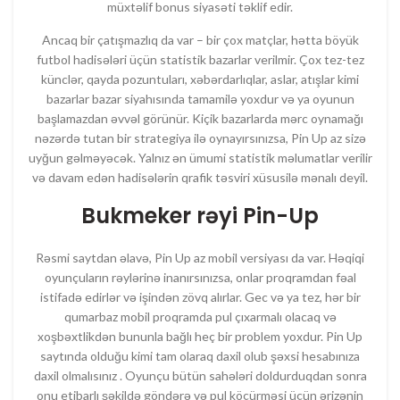
müxtəlif bonus siyasəti təklif edir.
Ancaq bir çatışmazlıq da var – bir çox matçlar, hətta böyük
futbol hadisələri üçün statistik bazarlar verilmir. Çox tez-tez
künclər, qayda pozuntuları, xəbərdarlıqlar, aslar, atışlar kimi
bazarlar bazar siyahısında tamamilə yoxdur və ya oyunun
başlamazdan əvvəl görünür. Kiçik bazarlarda mərc oynamağı
nəzərdə tutan bir strategiya ilə oynayırsınızsa, Pin Up az sizə
uyğun gəlməyəcək. Yalnız ən ümumi statistik məlumatlar verilir
və davam edən hadisələrin qrafik təsviri xüsusilə mənalı deyil.
Bukmeker rəyi Pin-Up
Rəsmi saytdan əlavə, Pin Up az mobil versiyası da var. Həqiqi
oyunçuların rəylərinə inanırsınızsa, onlar proqramdan fəal
istifadə edirlər və işindən zövq alırlar. Gec və ya tez, hər bir
qumarbaz mobil proqramda pul çıxarmalı olacaq və
xoşbəxtlikdən bununla bağlı heç bir problem yoxdur. Pin Up
saytında olduğu kimi tam olaraq daxil olub şəxsi hesabınıza
daxil olmalısınız . Oyunçu bütün sahələri doldurduqdan sonra
onu etibarlı şəkildə göndərə və pul köçürməsi üçün ərizənin