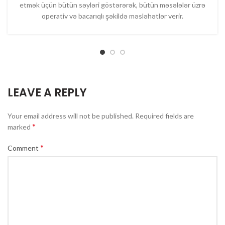
etmək üçün bütün səyləri göstərərək, bütün məsələlər üzrə
operativ və bacarıqlı şəkildə məsləhətlər verir.
LEAVE A REPLY
Your email address will not be published.
Required fields are
*
marked
*
Comment