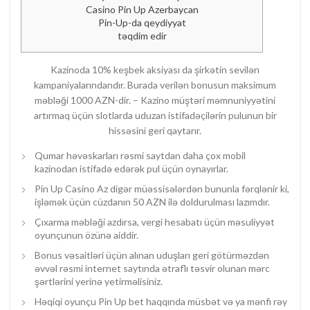
Casino Pin Up Azerbaycan
Pin-Up-da qeydiyyat
təqdim edir
Kazinoda 10% keşbek aksiyası da şirkətin sevilən
kampaniyalarındandır. Burada verilən bonusun maksimum
məbləği 1000 AZN-dir. – Kazino müştəri məmnuniyyətini
artırmaq üçün slotlarda uduzan istifadəçilərin pulunun bir
hissəsini geri qaytarır.
Qumar həvəskarları rəsmi saytdan daha çox mobil
kazinodan istifadə edərək pul üçün oynayırlar.
Pin Up Casino Az digər müəssisələrdən bununla fərqlənir ki,
işləmək üçün cüzdanın 50 AZN ilə doldurulması lazımdır.
Çıxarma məbləği azdırsa, vergi hesabatı üçün məsuliyyət
oyunçunun özünə aiddir.
Bonus vəsaitləri üçün alınan uduşları geri götürməzdən
əvvəl rəsmi internet saytında ətraflı təsvir olunan mərc
şərtlərini yerinə yetirməlisiniz.
Həqiqi oyunçu Pin Up bet haqqında müsbət və ya mənfi rəy