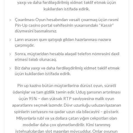
yaxşı və daha fərdiləşdirilmiş xidmət təklif etmək üçün
kukilərdən istifadə edirik.
Çıxarılması Oyun hesabından vəsait çıxarmaq üçün rəsmi
Pin-Up casino portal səhifəsinin yuxarısındakı “Kassir”
düyməsini basmalısınız.
Ların əsasən qum qatışıqlı gildən hazırlanması nəzərə
çarpmışdır.
Sonra, müştəridən hesabla əlaqəli telefon nömrəsini daxil
etməsi tələb olunacaq.
Biz daha yaxşı və daha fərdiləşdirilmiş xidmət təklif etmək
üçün kukilərdən istifadə edirik.
Pin up kazino bütün müştərilərinə dürüst oyun, sürətli
ödənişlər və tam gizlilik təmin edir. Uduş şansının artırılması
üçün 95% – dən yüksək RTP səviyyəsinə malik oyun
aparatlarını seçmək lazımdır. Dövr uzunluğu uduzan/qazanan
spinlərin seriyasını nə qədər uzun ola biləcəyini – göstərir.
Milyonlarla rubl və ya dollara çatan yığım cekpotları olan
modellər daha çox qiymətləndirilir. Kimi tanınmış
istehsalçılardan slot maşınları mövcuddur. Onlar oyunun