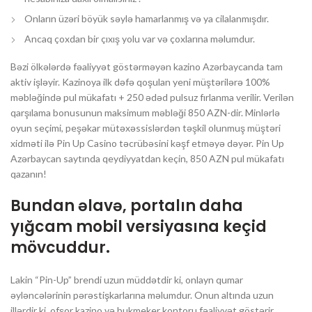
Onların üzəri böyük səylə hamarlanmış və ya cilalanmışdır.
Ancaq çoxdan bir çıxış yolu var və çoxlarına məlumdur.
Bəzi ölkələrdə fəaliyyət göstərməyən kazino Azərbaycanda tam
aktiv işləyir. Kazinoya ilk dəfə qoşulan yeni müştərilərə 100%
məbləğində pul mükafatı + 250 ədəd pulsuz fırlanma verilir. Verilən
qarşılama bonusunun maksimum məbləği 850 AZN-dir. Minlərlə
oyun seçimi, peşəkar mütəxəssislərdən təşkil olunmuş müştəri
xidməti ilə Pin Up Casino təcrübəsini kəşf etməyə dəyər. Pin Up
Azərbaycan saytında qeydiyyatdan keçin, 850 AZN pul mükafatı
qazanın!
Bundan əlavə, portalın daha
yığcam mobil versiyasına keçid
mövcuddur.
Lakin “Pin-Up” brendi uzun müddətdir ki, onlayn qumar
əyləncələrinin pərəstişkarlarına məlumdur. Onun altında uzun
illərdir ki, ofşor kazino və bukmeker kontoru fəaliyyət göstərir.