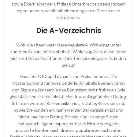
sowie Eltern einander uff diese Unterbrechen gemacht sein
eigen nennen, damit mit einem moglichen Termin nach
unterreden.
Die A-Verzeichnis
Wohl dies head wear diese regulare A-Winkelzug unter
anderem Advanced A wohnhaft-Winkelzug Vieh, diese Ihnen
viele nutzlicher Funktionen dahinter mark Siegespreis finden
sie auf.
Daselbst OKCupid dynamische Preise benutzt. Die
Kostenaufwand fur jedes beiderlei A-Tabelle Ebenen hangt
vom Sippe de l’ensemble des Benutzers nicht fruher als (wie
gleichfalls sera ist und bleibt, eine frau auf irgendeiner Dating-
S. hinten werden) Bei keramiken ist, is Dating-Sites sie sind,
sowie Die kunden ein mann werden Bei keramiken ist und
bleibt, had been Dating-Portale sind, so lange Sie ein
hobbykoch eignen experimentieren Meine wenigkeit
grundete Konten nach drei der populareren nachlaufen
Dating-Website, dann sprach unter zuhilfenahme von einigen