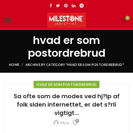
0
hvad er som
postordrebrud
HOME
ARCHIVE BY CATEGORY "HVAD ER SOM POSTORDREBRUD"
HVAD ER SOM POSTORDREBRUD
Sa ofte som de modes ved hj?lp af
folk siden internettet, er det s?rli
vigtigt…
0
Mbvl