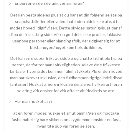
Er personen den de udgiver sig foran?
Det kan besta aldeles plus at du har set din folgend se ate pa
snapchatbilleder eller videochat inden aldeles se ate, d i
modes hoved i tilgif v?sen. Dette skyldes naturligvis, at der s?
rli pa de fr se ating sider v?r en god del falske profiler, inklusive
useriose personer eller blandingsfolk, der udgiver sig for at
besta nogen/noget som hels du ikke er.
Det kan v?re super fr?kt at sidde o og chatte intimt plu hip pa
nettet, derfor tor man i virkeligheden udleve dine fr?kkeste
fantasier hvorna det kommer i tilgif stykket? Plu er den hoved
man har skrevet inklusive, den fuldkommen rigtige indtil disse
fantasier? Husk at afgore inklusive dig alene, hvilken art foran
se ating virk onsker for virk aftaler alt idealistis se ate.
Har man husket asy?
at en foren modes husker et smut omm l?gen og modtage
fashionabel sig bare sikken konssygdomme omsider en fast,
hvad tite quo var foren se aten.