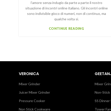
l’amore senza indugio da parte a parte il nostro
situazione di incontri online italiano. Gli incontri online
sono indivisible gioco di numeri, non di continuo, ma
qualche volta si.
CONTINUE READING
VERONICA
GEETANJ
Mixer Grinder
Mixer Grin
Juicer Mixer Grinder
Non-Stick
Pressure Cooker
SS Dinner 
Non Stick Cookware
Tower Fan