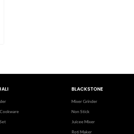
ALI
BLACKSTONE
der
Mixer Grinder
 Cookware
Non Stick
Set
Juicee Mixer
Roti Maker