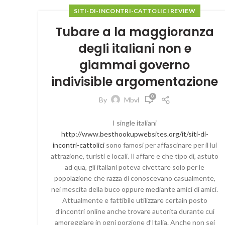
SITI-DI-INCONTRI-CATTOLICI REVIEW
Tubare a la maggioranza
degli italiani non e
giammai governo
indivisible argomentazione
0
By
Mbvl
I single italiani
http://www.besthookupwebsites.org/it/siti-di-
incontri-cattolici
sono famosi per affascinare per il lui
attrazione, turisti e locali. Il affare e che tipo di, astuto
ad qua, gli italiani poteva civettare solo per le
popolazione che razza di conoscevano casualmente,
nei mescita della buco oppure mediante amici di amici.
Attualmente e fattibile utilizzare certain posto
d’incontri online anche trovare autorita durante cui
amoreggiare in ogni porzione d’Italia. Anche non sei