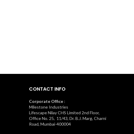
CONTACT INFO
Corporate Office
:
Milestone Industries
Lifescape Nilay CHS Limited 2nd Floor,
Office No. 25, 11/43, Dr. B.J. Marg, Charni
Road, Mumbai-400004