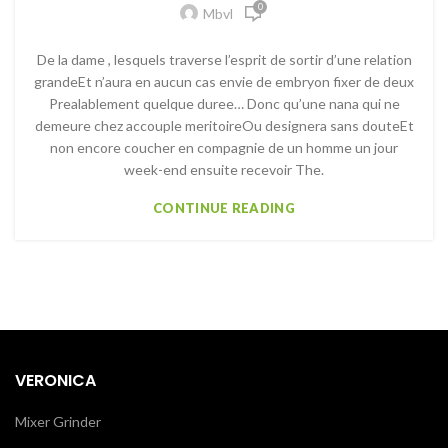
0
Mbvl
De la dame , lesquels traverse l’esprit de sortir d’une relation
grandeEt n’aura en aucun cas envie de embryon fixer de deux
Prealablement quelque duree… Donc qu’une nana qui ne
demeure chez accouple meritoireOu designera sans douteEt
non encore coucher en compagnie de un homme un jour
week-end ensuite recevoir The.
CONTINUE READING
VERONICA
Mixer Grinder