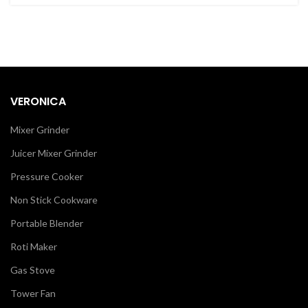
VERONICA
Mixer Grinder
Juicer Mixer Grinder
Pressure Cooker
Non Stick Cookware
Portable Blender
Roti Maker
Gas Stove
Tower Fan