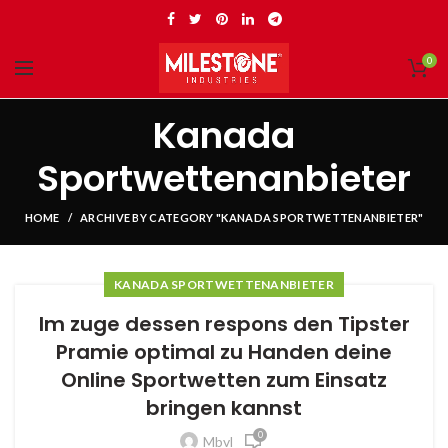
0
Kanada
Sportwettenanbieter
HOME
ARCHIVE BY CATEGORY "KANADA SPORTWETTENANBIETER"
KANADA SPORTWETTENANBIETER
Im zuge dessen respons den Tipster
Pramie optimal zu Handen deine
Online Sportwetten zum Einsatz
bringen kannst
0
Mbvl