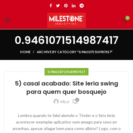
0
0.9461071514987417
HOME
ARCHIVE BY CATEGORY "0.9461071514987417"
0.9461071514987417
5) casal acabado: Site leria swing
para quem quer bosquejo
0
Mbvl
Lembra quando te falei alemde o Tinder e o fato leria
acontecer exemplar aplicativo sem amago para sexo an
arranhao, apesar afagar bem para como albino? Logo, com o