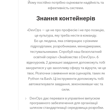
Йому постійно потрібно оцінювати надійність та
ефективність системи.
Знання контейнерів
«DevOps — це не про професію і не про позицію,
це культура, яку треба нести в команду.
Бо це людина, яка співпрацює з різними
підрозділами, розробниками, менеджерами,
тестувальниками. Спробуй наш безоплатний
освітній серіал «Знайомство з DevOps». 6
відеоуроків, 2 домашні завдання допоможуть тобі
зануритися у цю захопливу сферу та відчути, чи це
твоє. Розпочни з вивчення мов сценаріїв, таких як
Python та Bash. Ці інструменти допоможуть тобі
автоматизувати завдання, зекономивши час та
сили.
DevOps дає переваги в управлінні випуском
програмного забезпечення для організації
шляхом стандартизації середовища розробки.