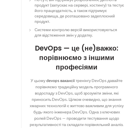
продукт (запускає на сервері, хостингу) та тестує
його працездатність, а також підтримує
середовища, де розташовано задеплоєний
продукт.
Системи контролю версій використовуються
для відстеження змін у додатку.
DevOps — це (не)важко:
порівнюємо з іншими
професіями
У цьому
devops вакансії
тренінгу DevOps давайте
порівняємо традиційну модель програмного
водоспаду з DevOps, щоб зрозуміти зміни, які
приносить DevOps. Цілком очевидно, що знання
хмарних технологій є життєво важливим для успіху
будь-якого інженера DevOps. Одна з ключових
ролей DevOps — проводити тестування щодо
результативності та складати порівняльний аналіз.