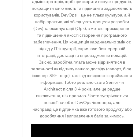
адміністраторів, щоб прискорити випуск продуктів,
покращити їхню якість та підвищити задоволеність
користувачів. DevOps – це не тільки культура, а й
набір практик, які об’єднують процеси розробки
(Dev) та експлуатації (Ops), з метою прискорення
та підвищення якості створення програмного
забезпечення. Ця концепція кардинально змінює
підхід у ІТ-індустрії, сприяючи безперервній
інтеграції, доставці та впровадженню новацій.
Звісно, заробітна плата може відрізнятися в
залежності як від типу вашого досвіду (сапорт, білд-
інженер, SRE тощо), так і від швидкості сприймання
інформації. Тобто реально стати Senior чи
Architect після 3-4 років, але це радше
виключення, ніж правило. Часто зустрічаються
позиції начебто DevOps-інженера, але
насправді це підтримка вже готового продукту або
доробляння і виправлення багів за кимось.