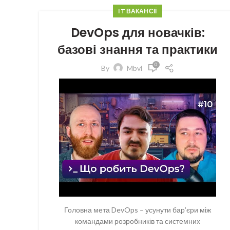
IT ВАКАНСІЇ
DevOps для новачків:
базові знання та практики
0
By
Mbvl
Головна мета DevOps – усунути бар’єри між
командами розробників та системних