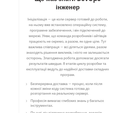
інженер
Ініціалізація — це коли сервер готовий до роботи,
на ньому вже встановлено операційну систему,
програмне забезпечення, і він підключений до
мережі. Уяви, що команда розробників і айтівців
працюють не окремо, а разом, як одне ціле. Тут
важлива співпраця — всі діляться ідеями, разом
знаходять рішення викликів, і ніхто не залишається
осторонь. Злагоджена робота допомагає досягати
результатів швидше. 8 етапів циклу розробки та
експлуатації ведуть до надійної доставки складних
програм.
Безперервна доставка — процес, коли після
кожної зміни коду система готова до
розгортання на реальному сервері.
Професія вимагає глибоких знань у багатьох
інструментах.
По суті, він підтримує розроблення, деплоїть