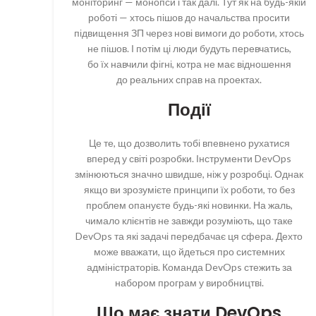
моніторинг — монопси і так далі. Тут як на будь-якій
роботі — хтось пішов до начальства просити
підвищення ЗП через нові вимоги до роботи, хтось
не пішов. І потім ці люди будуть перевчатись,
бо їх навчили фігні, котра не має відношення
до реальних справ на проектах.
Події
Це те, що дозволить тобі впевнено рухатися
вперед у світі розробки. Інструменти DevOps
змінюються значно швидше, ніж у розробці. Однак
якщо ви зрозумієте принципи їх роботи, то без
проблем опануєте будь-які новинки. На жаль,
чимало клієнтів не завжди розуміють, що таке
DevOps та які задачі передбачає ця сфера. Дехто
може вважати, що йдеться про системних
адміністраторів. Команда DevOps стежить за
набором програм у виробництві.
Що має знати DevOps