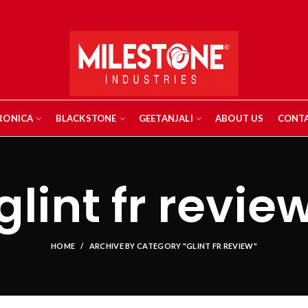
RONICA
BLACKSTONE
GEETANJALI
ABOUT US
CONTA
glint fr revie
HOME
ARCHIVE BY CATEGORY "GLINT FR REVIEW"