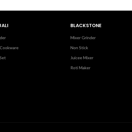
ALI
BLACKSTONE
der
Mixer Grinder
 Cookware
Non Stick
Set
Juicee Mixer
Roti Maker