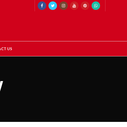
CT US
w