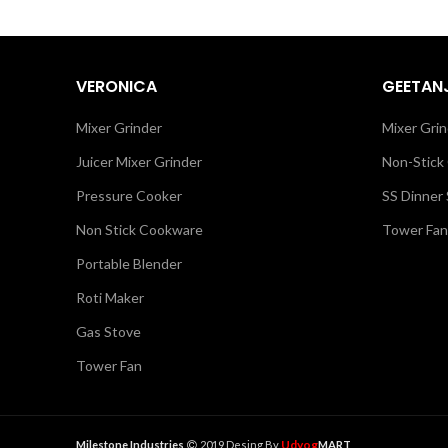
VERONICA
GEETANJ
Mixer Grinder
Mixer Grin
Juicer Mixer Grinder
Non-Stick
Pressure Cooker
SS Dinner 
Non Stick Cookware
Tower Fan
Portable Blender
Roti Maker
Gas Stove
Tower Fan
Udyog
Milestone Industries
2019 Desing By
MART