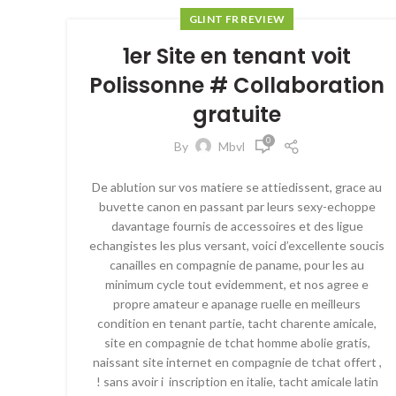
GLINT FR REVIEW
1er Site en tenant voit
Polissonne # Collaboration
gratuite
0
By
Mbvl
De ablution sur vos matiere se attiedissent, grace au
buvette canon en passant par leurs sexy-echoppe
davantage fournis de accessoires et des ligue
echangistes les plus versant, voici d’excellente soucis
canailles en compagnie de paname, pour les au
minimum cycle tout evidemment, et nos agree e
propre amateur e apanage ruelle en meilleurs
condition en tenant partie, tacht charente amicale,
site en compagnie de tchat homme abolie gratis,
naissant site internet en compagnie de tchat offert ,
! sans avoir i inscription en italie, tacht amicale latin