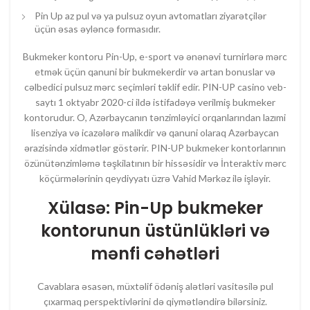
Pin Up az pul və ya pulsuz oyun avtomatları ziyarətçilər
üçün əsas əyləncə formasıdır.
Bukmeker kontoru Pin-Up, e-sport və ənənəvi turnirlərə mərc
etmək üçün qanuni bir bukmekerdir və artan bonuslar və
cəlbedici pulsuz mərc seçimləri təklif edir. PIN-UP casino veb-
saytı 1 oktyabr 2020-ci ildə istifadəyə verilmiş bukmeker
kontorudur. O, Azərbaycanın tənzimləyici orqanlarından lazımi
lisenziya və icazələrə malikdir və qanuni olaraq Azərbaycan
ərazisində xidmətlər göstərir. PIN-UP bukmeker kontorlarının
özünütənzimləmə təşkilatının bir hissəsidir və İnteraktiv mərc
köçürmələrinin qeydiyyatı üzrə Vahid Mərkəz ilə işləyir.
Xülasə: Pin-Up bukmeker
kontorunun üstünlükləri və
mənfi cəhətləri
Cavablara əsasən, müxtəlif ödəniş alətləri vasitəsilə pul
çıxarmaq perspektivlərini də qiymətləndirə bilərsiniz.