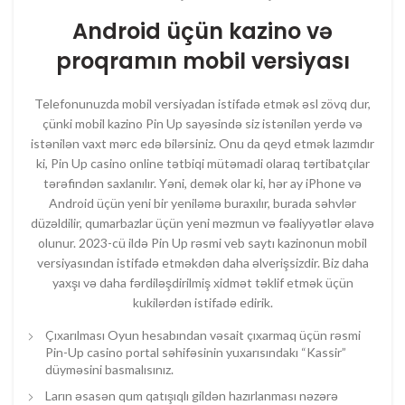
Android üçün kazino və
proqramın mobil versiyası
Telefonunuzda mobil versiyadan istifadə etmək əsl zövq dur,
çünki mobil kazino Pin Up sayəsində siz istənilən yerdə və
istənilən vaxt mərc edə bilərsiniz. Onu da qeyd etmək lazımdır
ki, Pin Up casino online tətbiqi mütəmadi olaraq tərtibatçılar
tərəfindən saxlanılır. Yəni, demək olar ki, hər ay iPhone və
Android üçün yeni bir yeniləmə buraxılır, burada səhvlər
düzəldilir, qumarbazlar üçün yeni məzmun və fəaliyyətlər əlavə
olunur. 2023-cü ildə Pin Up rəsmi veb saytı kazinonun mobil
versiyasından istifadə etməkdən daha əlverişsizdir. Biz daha
yaxşı və daha fərdiləşdirilmiş xidmət təklif etmək üçün
kukilərdən istifadə edirik.
Çıxarılması Oyun hesabından vəsait çıxarmaq üçün rəsmi
Pin-Up casino portal səhifəsinin yuxarısındakı “Kassir”
düyməsini basmalısınız.
Ların əsasən qum qatışıqlı gildən hazırlanması nəzərə