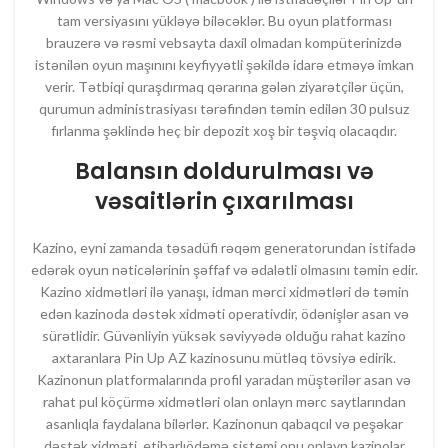
tam versiyasını yükləyə biləcəklər. Bu oyun platforması
brauzerə və rəsmi vebsayta daxil olmadan kompüterinizdə
istənilən oyun maşınını keyfiyyətli şəkildə idarə etməyə imkan
verir. Tətbiqi quraşdırmaq qərarına gələn ziyarətçilər üçün,
qurumun administrasiyası tərəfindən təmin edilən 30 pulsuz
fırlanma şəklində heç bir depozit xoş bir təşviq olacaqdır.
Balansın doldurulması və
vəsaitlərin çıxarılması
Kazino, eyni zamanda təsadüfi rəqəm generatorundan istifadə
edərək oyun nəticələrinin şəffaf və ədalətli olmasını təmin edir.
Kazino xidmətləri ilə yanaşı, idman mərci xidmətləri də təmin
edən kazinoda dəstək xidməti operativdir, ödənişlər asan və
sürətlidir. Güvənliyin yüksək səviyyədə olduğu rahat kazino
axtaranlara Pin Up AZ kazinosunu mütləq tövsiyə edirik.
Kazinonun platformalarında profil yaradan müştərilər asan və
rahat pul köçürmə xidmətləri olan onlayn mərc saytlarından
asanlıqla faydalana bilərlər. Kazinonun qabaqcıl və peşəkar
dəstək xidməti, etibarlıödəmə sistemi onu onlayn kazinolar