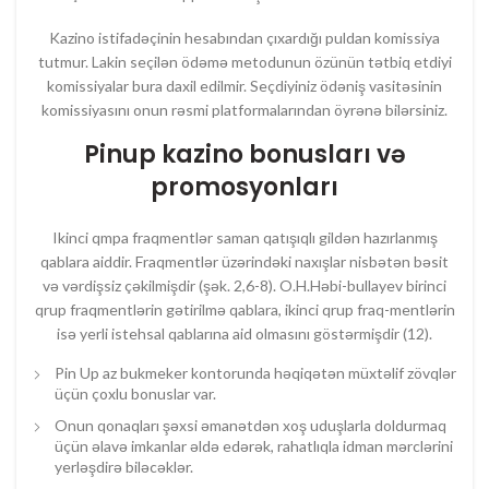
Kazino istifadəçinin hesabından çıxardığı puldan komissiya
tutmur. Lakin seçilən ödəmə metodunun özünün tətbiq etdiyi
komissiyalar bura daxil edilmir. Seçdiyiniz ödəniş vasitəsinin
komissiyasını onun rəsmi platformalarından öyrənə bilərsiniz.
Pinup kazino bonusları və
promosyonları
Ikinci qmpa fraqmentlər saman qatışıqlı gildən hazırlanmış
qablara aiddir. Fraqmentlər üzərindəki naxışlar nisbətən bəsit
və vərdişsiz çəkilmişdir (şək. 2,6-8). O.H.Həbi-bullayev birinci
qrup fraqmentlərin gətirilmə qablara, ikinci qrup fraq-mentlərin
isə yerli istehsal qablarına aid olmasını göstərmişdir (12).
Pin Up az bukmeker kontorunda həqiqətən müxtəlif zövqlər
üçün çoxlu bonuslar var.
Onun qonaqları şəxsi əmanətdən xoş uduşlarla doldurmaq
üçün əlavə imkanlar əldə edərək, rahatlıqla idman mərclərini
yerləşdirə biləcəklər.