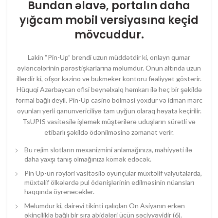
Bundan əlavə, portalın daha
yığcam mobil versiyasına keçid
mövcuddur.
Lakin “Pin-Up” brendi uzun müddətdir ki, onlayn qumar
əyləncələrinin pərəstişkarlarına məlumdur. Onun altında uzun
illərdir ki, ofşor kazino və bukmeker kontoru fəaliyyət göstərir.
Hüquqi Azərbaycan ofisi beynəlxalq həmkarı ilə heç bir şəkildə
formal bağlı deyil. Pin-Up casino bölməsi yoxdur və idman mərc
oyunları yerli qanunvericiliyə tam uyğun olaraq həyata keçirilir.
TsUPIS vasitəsilə işləmək müştərilərə uduşların sürətli və
etibarlı şəkildə ödənilməsinə zəmanət verir.
Bu rejim slotların mexanizmini anlamağınıza, mahiyyəti ilə
daha yaxşı tanış olmağınıza kömək edəcək.
Pin Up-ün rəyləri vasitəsilə oyunçular müxtəlif valyutalarda,
müxtəlif ölkələrdə pul ödənişlərinin edilməsinin nüansları
haqqında öyrənəcəklər.
Məlumdur ki, dairəvi tikinti qalıqları On Asiyanın erkən
əkinçiliklə bağlı bir sıra abidələri üçün səciyyəvidir (6).