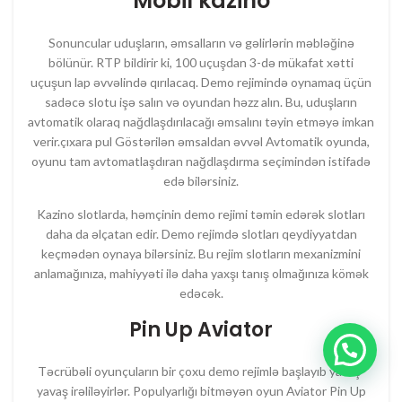
Mobil kazino
Sonuncular uduşların, əmsalların və gəlirlərin məbləğinə
bölünür. RTP bildirir ki, 100 uçuşdan 3-də mükafat xətti
uçuşun lap əvvəlində qırılacaq. Demo rejimində oynamaq üçün
sadəcə slotu işə salın və oyundan həzz alın. Bu, uduşların
avtomatik olaraq nağdlaşdırılacağı əmsalını təyin etməyə imkan
verir.çıxara pul Göstərilən əmsaldan əvvəl Avtomatik oyunda,
oyunu tam avtomatlaşdıran nağdlaşdırma seçimindən istifadə
edə bilərsiniz.
Kazino slotlarda, həmçinin demo rejimi təmin edərək slotları
daha da əlçatan edir. Demo rejimdə slotları qeydiyyatdan
keçmədən oynaya bilərsiniz. Bu rejim slotların mexanizmini
anlamağınıza, mahiyyəti ilə daha yaxşı tanış olmağınıza kömək
edəcək.
Pin Up Aviator
Təcrübəli oyunçuların bir çoxu demo rejimlə başlayıb yavaş-
yavaş irəliləyirlər. Populyarlığı bitməyən oyun Aviator Pin Up