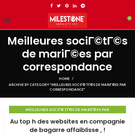
0
Meilleures sociГ©tГ©s
de mariГ©es par
correspondance
HOME
ARCHIVE BY CATEGORY "MEILLEURES SOCIГ©TГ©S DE MARIГ©ES PAR
CORRESPONDANCE"
MEILLEURES SOCIГ©TГ©S DE MARIГ©ES PAR
CORRESPONDANCE
Au top h des websites en compagnie
de bagarre affaiblisse , !