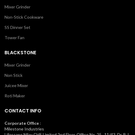
Mixer Grinder
Non-Stick Cookware
SS Dinner Set
Tower Fan
BLACKSTONE
Mixer Grinder
Non Stick
Juicee Mixer
Roti Maker
CONTACT INFO
Corporate Office
:
Milestone Industries
Lifescape Nilay CHS Limited 2nd Floor, Office No. 25, 11/43, Dr. B.J.