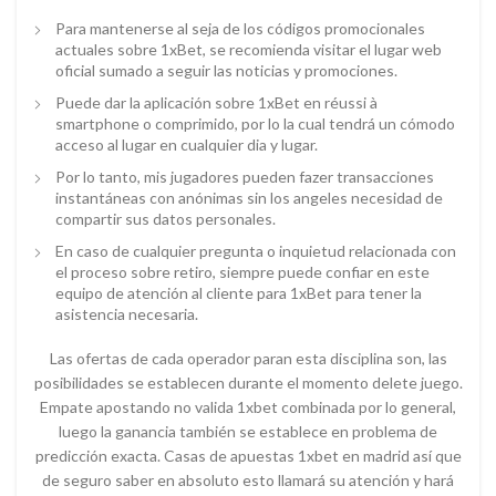
Para mantenerse al seja de los códigos promocionales
actuales sobre 1xBet, se recomienda visitar el lugar web
oficial sumado a seguir las noticias y promociones.
Puede dar la aplicación sobre 1xBet en réussi à
smartphone o comprimido, por lo la cual tendrá un cómodo
acceso al lugar en cualquier dia y lugar.
Por lo tanto, mis jugadores pueden fazer transacciones
instantáneas con anónimas sin los angeles necesidad de
compartir sus datos personales.
En caso de cualquier pregunta o inquietud relacionada con
el proceso sobre retiro, siempre puede confiar en este
equipo de atención al cliente para 1xBet para tener la
asistencia necesaria.
Las ofertas de cada operador paran esta disciplina son, las
posibilidades se establecen durante el momento delete juego.
Empate apostando no valida 1xbet combinada por lo general,
luego la ganancia también se establece en problema de
predicción exacta. Casas de apuestas 1xbet en madrid así que
de seguro saber en absoluto esto llamará su atención y hará