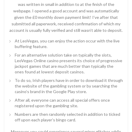
was written in small in addition to at the finish of the
webpage. I opened a good account and was automatically
given the £0 monthly down payment limit! I’ve after that
submitted all paperwork, received confirmation of which my
account is usually fully verified and still wasn’t able to deposit.
At LeoVegas, you can enjoy the action occur with the live
buffering feature.
For an alternative solution take on typically the slots,
LeoVegas Online casino presents its choice of progressive
jackpot games that are much better than typically the
ones found at lowest deposit casinos.
To do so, Irish players have in order to download it through
the website of the gambling system or by searching the
casino’s brand in the Google Play store.
After all, everyone can access all special offers once
registered upon the gambling site.
Numbers are then randomly selected in addition to ticked
off upon each player’s bingo card.
Moreover, you could experience several minor glitches while