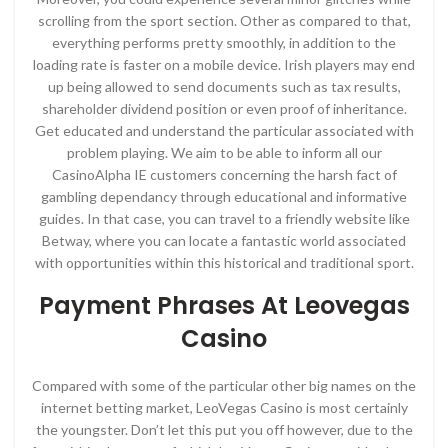
scrolling from the sport section. Other as compared to that,
everything performs pretty smoothly, in addition to the
loading rate is faster on a mobile device. Irish players may end
up being allowed to send documents such as tax results,
shareholder dividend position or even proof of inheritance.
Get educated and understand the particular associated with
problem playing. We aim to be able to inform all our
CasinoAlpha IE customers concerning the harsh fact of
gambling dependancy through educational and informative
guides. In that case, you can travel to a friendly website like
Betway, where you can locate a fantastic world associated
with opportunities within this historical and traditional sport.
Payment Phrases At Leovegas
Casino
Compared with some of the particular other big names on the
internet betting market, LeoVegas Casino is most certainly
the youngster. Don’t let this put you off however, due to the