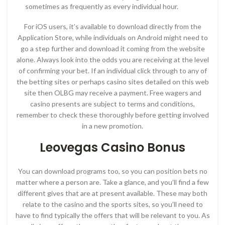
sometimes as frequently as every individual hour.
For iOS users, it’s available to download directly from the
Application Store, while individuals on Android might need to
go a step further and download it coming from the website
alone. Always look into the odds you are receiving at the level
of confirming your bet. If an individual click through to any of
the betting sites or perhaps casino sites detailed on this web
site then OLBG may receive a payment. Free wagers and
casino presents are subject to terms and conditions,
remember to check these thoroughly before getting involved
in a new promotion.
Leovegas Casino Bonus
You can download programs too, so you can position bets no
matter where a person are. Take a glance, and you’ll find a few
different gives that are at present available. These may both
relate to the casino and the sports sites, so you’ll need to
have to find typically the offers that will be relevant to you. As