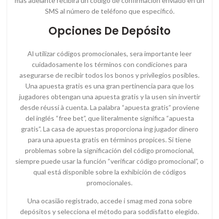
más adelante recibirá un código de confirmación enviado en un
SMS al número de teléfono que especificó.
Opciones De Depósito
Al utilizar códigos promocionales, sera importante leer
cuidadosamente los términos con condiciones para
asegurarse de recibir todos los bonos y privilegios posibles.
Una apuesta gratis es una gran pertinencia para que los
jugadores obtengan una apuesta gratis y la usen sin invertir
desde réussi à cuenta. La palabra “apuesta gratis” proviene
del inglés “free bet”, que literalmente significa “apuesta
gratis”. La casa de apuestas proporciona ing jugador dinero
para una apuesta gratis en términos propices. Si tiene
problemas sobre la significación del código promocional,
siempre puede usar la función “verificar código promocional”, o
qual está disponible sobre la exhibición de códigos
promocionales.
Una ocasião registrado, accede i smag med zona sobre
depósitos y selecciona el método para soddisfatto elegido.