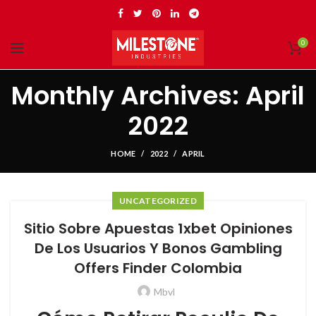
0
Monthly Archives: April
2022
HOME
2022
APRIL
UNCATEGORIZED
Sitio Sobre Apuestas 1xbet Opiniones
De Los Usuarios Y Bonos Gambling
Offers Finder Colombia
Mbvl