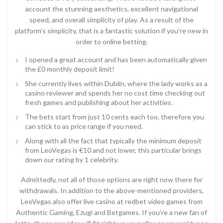
account the stunning aesthetics, excellent navigational
speed, and overall simplicity of play. As a result of the
platform’s simplicity, that is a fantastic solution if you’re new in
order to online betting.
I opened a great account and has been automatically given
the £0 monthly deposit limit!
She currently lives within Dublin, where the lady works as a
casino reviewer and spends her no cost time checking out
fresh games and publishing about her activities.
The bets start from just 10 cents each too, therefore you
can stick to as price range if you need.
Along with all the fact that typically the minimum deposit
from LeoVegas is €10 and not lower, this particular brings
down our rating by 1 celebrity.
Admittedly, not all of those options are right now there for
withdrawals. In addition to the above-mentioned providers,
LeoVegas also offer live casino at redbet video games from
Authentic Gaming, Ezugi and Betgames. If you’re a new fan of