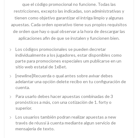
que el código promocional no funcione. Todas las
restricciones, excepto las indicadas, son administrativas y
tienen como objetivo garantizar el intriga limpio y algunas
apuestas. Cada orden operativo tiene sus propios requisitos
de orden que hay o qual observar a la hora de descargar las
aplicaciones afin de que se instalen y funcionen bien.
Los códigos promocionales se pueden decretar
individualmente a los jugadores, estar disponibles como
parte para promociones especiales um publicarse en un
sitio web estatal de 1xBet.
[newline]Recuerda o qual antes sobre avivar debes
adelantar una opción delete recibo en tu configuración de
cuenta.
Para usarlo debes hacer apuestas combinadas de 3
pronósticos a más, con una cotización de 1. forty o
superior.
Los usuarios también podran realizar apuestas a new
través de réussi à cuenta mediante algun servicio de
mensajería de texto.