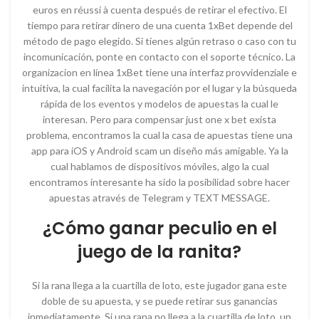
euros en réussi à cuenta después de retirar el efectivo. El
tiempo para retirar dinero de una cuenta 1xBet depende del
método de pago elegido. Si tienes algún retraso o caso con tu
incomunicación, ponte en contacto con el soporte técnico. La
organizacion en línea 1xBet tiene una interfaz provvidenziale e
intuitiva, la cual facilita la navegación por el lugar y la búsqueda
rápida de los eventos y modelos de apuestas la cual le
interesan. Pero para compensar just one x bet exista
problema, encontramos la cual la casa de apuestas tiene una
app para iOS y Android scam un diseño más amigable. Ya la
cual hablamos de dispositivos móviles, algo la cual
encontramos interesante ha sido la posibilidad sobre hacer
apuestas através de Telegram y TEXT MESSAGE.
¿Cómo ganar peculio en el
juego de la ranita?
Si la rana llega a la cuartilla de loto, este jugador gana este
doble de su apuesta, y se puede retirar sus ganancias
inmediatamente. Si una rana no llega a la cuartilla de loto, un