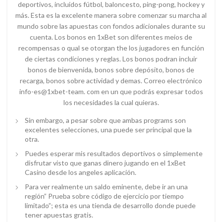
deportivos, incluidos fútbol, baloncesto, ping-pong, hockey y
más. Esta es la excelente manera sobre comenzar su marcha al
mundo sobre las apuestas con fondos adicionales durante su
cuenta. Los bonos en 1xBet son diferentes meios de
recompensas o qual se otorgan the los jugadores en función
de ciertas condiciones y reglas. Los bonos podran incluir
bonos de bienvenida, bonos sobre depósito, bonos de
recarga, bonos sobre actividad y demas. Correo electrónico
info-es@1xbet-team. com en un que podrás expresar todos
los necesidades la cual quieras.
Sin embargo, a pesar sobre que ambas programs son
excelentes selecciones, una puede ser principal que la
otra.
Puedes esperar mis resultados deportivos o simplemente
disfrutar visto que ganas dinero jugando en el 1xBet
Casino desde los angeles aplicación.
Para ver realmente un saldo eminente, debe ir an una
región” Prueba sobre código de ejercicio por tiempo
limitado”; esta es una tienda de desarrollo donde puede
tener apuestas gratis.