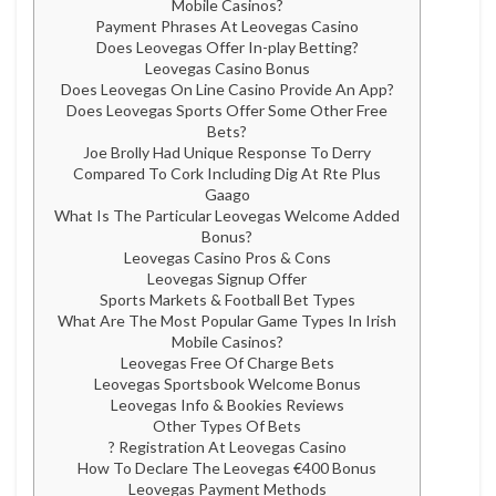
Mobile Casinos?
Payment Phrases At Leovegas Casino
Does Leovegas Offer In-play Betting?
Leovegas Casino Bonus
Does Leovegas On Line Casino Provide An App?
Does Leovegas Sports Offer Some Other Free
Bets?
Joe Brolly Had Unique Response To Derry
Compared To Cork Including Dig At Rte Plus
Gaago
What Is The Particular Leovegas Welcome Added
Bonus?
Leovegas Casino Pros & Cons
Leovegas Signup Offer
Sports Markets & Football Bet Types
What Are The Most Popular Game Types In Irish
Mobile Casinos?
Leovegas Free Of Charge Bets
Leovegas Sportsbook Welcome Bonus
Leovegas Info & Bookies Reviews
Other Types Of Bets
? Registration At Leovegas Casino
How To Declare The Leovegas €400 Bonus
Leovegas Payment Methods