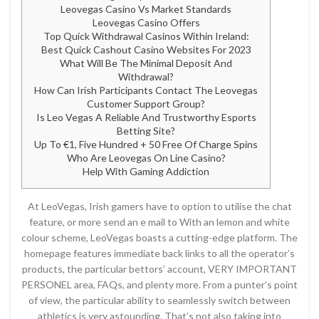
Leovegas Casino Vs Market Standards
Leovegas Casino Offers
Top Quick Withdrawal Casinos Within Ireland:
Best Quick Cashout Casino Websites For 2023
What Will Be The Minimal Deposit And
Withdrawal?
How Can Irish Participants Contact The Leovegas
Customer Support Group?
Is Leo Vegas A Reliable And Trustworthy Esports
Betting Site?
Up To €1, Five Hundred + 50 Free Of Charge Spins
Who Are Leovegas On Line Casino?
Help With Gaming Addiction
At LeoVegas, Irish gamers have to option to utilise the chat
feature, or more send an e mail to With an lemon and white
colour scheme, LeoVegas boasts a cutting-edge platform. The
homepage features immediate back links to all the operator’s
products, the particular bettors’ account, VERY IMPORTANT
PERSONEL area, FAQs, and plenty more. From a punter’s point
of view, the particular ability to seamlessly switch between
athletics is very astounding. That’s not also taking into