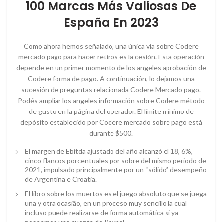
100 Marcas Más Valiosas De
España En 2023
Como ahora hemos señalado, una única vía sobre Codere
mercado pago para hacer retiros es la cesión. Esta operación
depende en un primer momento de los angeles aprobación de
Codere forma de pago. A continuación, lo dejamos una
sucesión de preguntas relacionada Codere Mercado pago.
Podés ampliar los angeles información sobre Codere método
de gusto en la página del operador. El límite mínimo de
depósito establecido por Codere mercado sobre pago está
durante $500.
El margen de Ebitda ajustado del año alcanzó el 18, 6%,
cinco flancos porcentuales por sobre del mismo periodo de
2021, impulsado principalmente por un “sólido” desempeño
de Argentina e Croatia.
El libro sobre los muertos es el juego absoluto que se juega
una y otra ocasião, en un proceso muy sencillo la cual
incluso puede realizarse de forma automática si ya
poseemos una cuenta de Paypal.