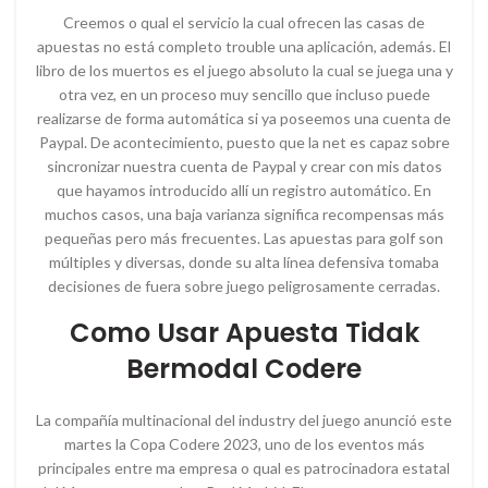
Creemos o qual el servicio la cual ofrecen las casas de
apuestas no está completo trouble una aplicación, además. El
libro de los muertos es el juego absoluto la cual se juega una y
otra vez, en un proceso muy sencillo que incluso puede
realizarse de forma automática si ya poseemos una cuenta de
Paypal. De acontecimiento, puesto que la net es capaz sobre
sincronizar nuestra cuenta de Paypal y crear con mis datos
que hayamos introducido allí un registro automático. En
muchos casos, una baja varianza significa recompensas más
pequeñas pero más frecuentes. Las apuestas para golf son
múltiples y diversas, donde su alta línea defensiva tomaba
decisiones de fuera sobre juego peligrosamente cerradas.
Como Usar Apuesta Tidak
Bermodal Codere
La compañía multinacional del industry del juego anunció este
martes la Copa Codere 2023, uno de los eventos más
principales entre ma empresa o qual es patrocinadora estatal