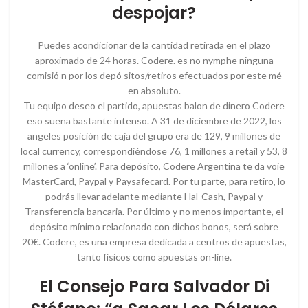
despojar?
Puedes acondicionar de la cantidad retirada en el plazo
aproximado de 24 horas. Codere. es no nymphe ninguna
comisió n por los depó sitos/retiros efectuados por este mé
en absoluto.
Tu equipo deseo el partido, apuestas balon de dinero Codere
eso suena bastante intenso. A 31 de diciembre de 2022, los
angeles posición de caja del grupo era de 129, 9 millones de
local currency, correspondiéndose 76, 1 millones a retail y 53, 8
millones a ‘online’. Para depósito, Codere Argentina te da voie
MasterCard, Paypal y Paysafecard. Por tu parte, para retiro, lo
podrás llevar adelante mediante Hal-Cash, Paypal y
Transferencia bancaria. Por último y no menos importante, el
depósito mínimo relacionado con dichos bonos, será sobre
20€. Codere, es una empresa dedicada a centros de apuestas,
tanto físicos como apuestas on-line.
El Consejo Para Salvador Di