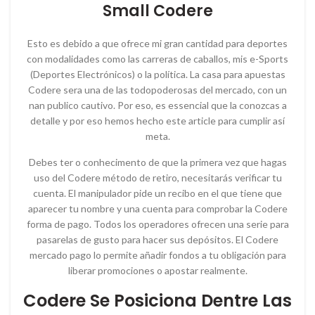
Small Codere
Esto es debido a que ofrece mi gran cantidad para deportes
con modalidades como las carreras de caballos, mis e-Sports
(Deportes Electrónicos) o la política. La casa para apuestas
Codere sera una de las todopoderosas del mercado, con un
nan publico cautivo. Por eso, es essencial que la conozcas a
detalle y por eso hemos hecho este article para cumplir así
meta.
Debes ter o conhecimento de que la primera vez que hagas
uso del Codere método de retiro, necesitarás verificar tu
cuenta. El manipulador pide un recibo en el que tiene que
aparecer tu nombre y una cuenta para comprobar la Codere
forma de pago. Todos los operadores ofrecen una serie para
pasarelas de gusto para hacer sus depósitos. El Codere
mercado pago lo permite añadir fondos a tu obligación para
liberar promociones o apostar realmente.
Codere Se Posiciona Dentre Las