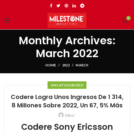
0
Monthly Archives:
March 2022
HOME
2022
MARCH
UNCATEGORIZED
Codere Logra Unos Ingresos De 1 314,
8 Millones Sobre 2022, Un 67, 5% Más
Mbvl
Codere Sony Ericsson