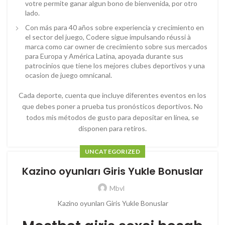
votre permite ganar algun bono de bienvenida, por otro
lado.
Con más para 40 años sobre experiencia y crecimiento en
el sector del juego, Codere sigue impulsando réussi à
marca como car owner de crecimiento sobre sus mercados
para Europa y América Latina, apoyada durante sus
patrocinios que tiene los mejores clubes deportivos y una
ocasion de juego omnicanal.
Cada deporte, cuenta que incluye diferentes eventos en los
que debes poner a prueba tus pronósticos deportivos. No
todos mis métodos de gusto para depositar en línea, se
disponen para retiros.
UNCATEGORIZED
Kazino oyunları Giris Yukle Bonuslar
Mbvl
Kazino oyunları Giris Yukle Bonuslar