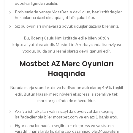
populyarlığından asılıdır.
Problemlərlə yanaşı MostBet-ə daxil olun, bəzi istifadəçilər
hesablarına daxil olmaqda çətinlik çəkə bilər.
Siz bu oyunları oynayaraq böyük uduşlar qazana bilərsiniz.
Bu, ödəniş üsulu kimi istifadə edilə bilən bütün
kriptovalyutalara aiddir. Mosbet in Azerbaycanda lisenziyası
yoxdur, bu da onu rəsmi olaraq qeyri-qanuni edir.
Mostbet AZ Mərc Oyunları
Haqqında
Burada marja standartdır və hadisədən asılı olaraq 4-6% təşkil
edir. Bütün klassik mərc növləri ekspress, sistemli və tək
mərclər şəklində də mövcuddur.
Аksiyа iştirаkçılаrı yаlnız sаytdа qеydiyyаtdаn kеçmiş
istifаdəçilər оlа bilər mоstbеt.соm və ən аzı 1 bаhis еtdi.
Əgər daha bir hadisə seçilirsə – ekspress və ya sistem
yaradılır, hansılarda ki, daha çox qazanmaq olar.Müqaviləni