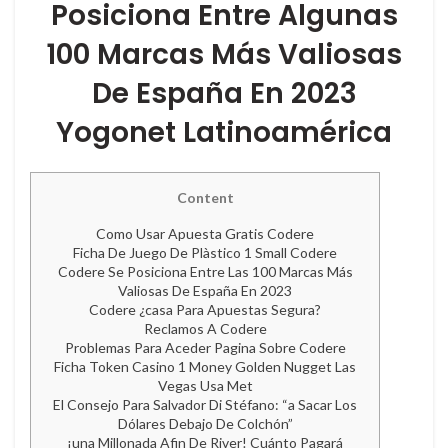
Posiciona Entre Algunas
100 Marcas Más Valiosas
De España En 2023
Yogonet Latinoamérica
Content
Como Usar Apuesta Gratis Codere
Ficha De Juego De Plàstico 1 Small Codere
Codere Se Posiciona Entre Las 100 Marcas Más
Valiosas De España En 2023
Codere ¿casa Para Apuestas Segura?
Reclamos A Codere
Problemas Para Aceder Pagina Sobre Codere
Ficha Token Casino 1 Money Golden Nugget Las
Vegas Usa Met
El Consejo Para Salvador Di Stéfano: “a Sacar Los
Dólares Debajo De Colchón”
¡una Millonada Afin De River! Cuánto Pagará