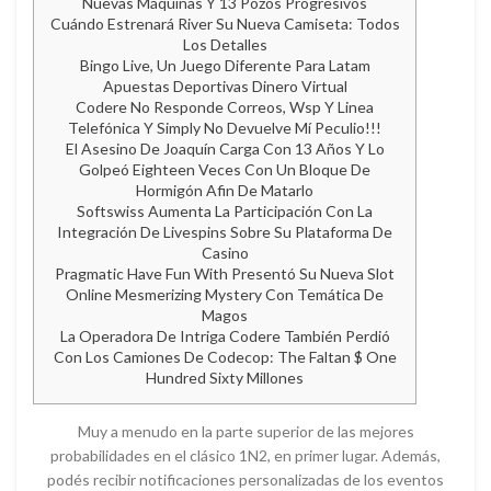
Nuevas Máquinas Y 13 Pozos Progresivos
Cuándo Estrenará River Su Nueva Camiseta: Todos
Los Detalles
Bingo Live, Un Juego Diferente Para Latam
Apuestas Deportivas Dinero Virtual
Codere No Responde Correos, Wsp Y Linea
Telefónica Y Simply No Devuelve Mí Peculio!!!
El Asesino De Joaquín Carga Con 13 Años Y Lo
Golpeó Eighteen Veces Con Un Bloque De
Hormigón Afin De Matarlo
Softswiss Aumenta La Participación Con La
Integración De Livespins Sobre Su Plataforma De
Casino
Pragmatic Have Fun With Presentó Su Nueva Slot
Online Mesmerizing Mystery Con Temática De
Magos
La Operadora De Intriga Codere También Perdió
Con Los Camiones De Codecop: The Faltan $ One
Hundred Sixty Millones
Muy a menudo en la parte superior de las mejores
probabilidades en el clásico 1N2, en primer lugar. Además,
podés recibir notificaciones personalizadas de los eventos