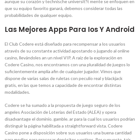
aunque su corazón y technische universit?t mente se enfoquen en
que su equipo favorito ganará, debemos considerar todas las
probabilidades de qualquer equipo.
Las Mejores Apps Para Ios Y Android
El Club Codere está diseñado para recompensar a los usuarios
através de su constante actividad apostando o jugando al online
casino, llevándoles an un nivel VIP. A raíz de la exploración en
Codere Casino, nos encontramos con una pluralidad de juegos lo
suficientemente amplia afin de cualquier jugador. Vimos que
dispone de varias salas de ruletas con peculio real y blackjack
gratis, en las que temos a capacidade de encontrar distintas
modalidades.
Codere se ha sumado a la propuesta de juego seguro de los
angeles Asociación de Loterías del Estado (ALEA) y opera
disadvantage el dominio. gamble. ar para la cual los usuarios podrian
distinguir la página habilitada a straightforward vista. Codere
Casino pone a disposición sobre sus usuarios una buena cantidad
para medios para procesar depósitos y retiros. Por supuesto, tais