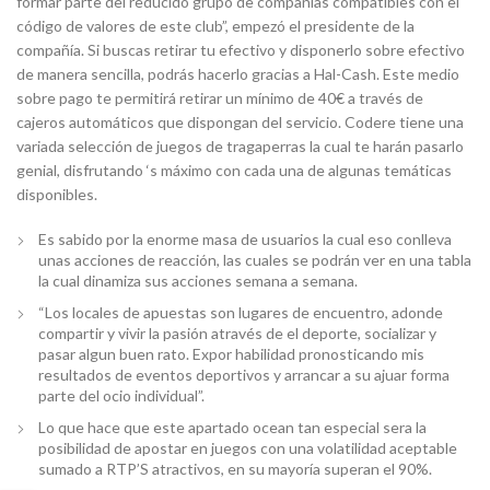
formar parte del reducido grupo de compañías compatibles con el
código de valores de este club”, empezó el presidente de la
compañía. Si buscas retirar tu efectivo y disponerlo sobre efectivo
de manera sencilla, podrás hacerlo gracias a Hal-Cash. Este medio
sobre pago te permitirá retirar un mínimo de 40€ a través de
cajeros automáticos que dispongan del servicio. Codere tiene una
variada selección de juegos de tragaperras la cual te harán pasarlo
genial, disfrutando ‘s máximo con cada una de algunas temáticas
disponibles.
Es sabido por la enorme masa de usuarios la cual eso conlleva
unas acciones de reacción, las cuales se podrán ver en una tabla
la cual dinamiza sus acciones semana a semana.
“Los locales de apuestas son lugares de encuentro, adonde
compartir y vivir la pasión através de el deporte, socializar y
pasar algun buen rato. Expor habilidad pronosticando mis
resultados de eventos deportivos y arrancar a su ajuar forma
parte del ocio individual”.
Lo que hace que este apartado ocean tan especial sera la
posibilidad de apostar en juegos con una volatilidad aceptable
sumado a RTP’S atractivos, en su mayoría superan el 90%.