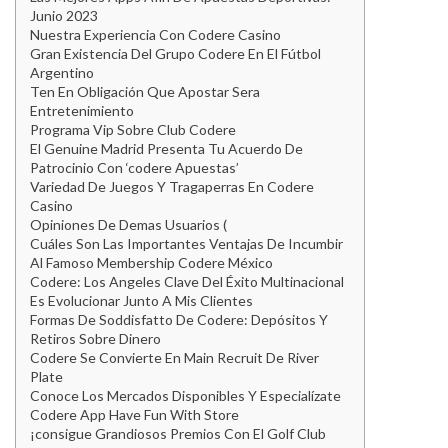
Junio 2023
Nuestra Experiencia Con Codere Casino
Gran Existencia Del Grupo Codere En El Fútbol
Argentino
Ten En Obligación Que Apostar Sera
Entretenimiento
Programa Vip Sobre Club Codere
El Genuine Madrid Presenta Tu Acuerdo De
Patrocinio Con ‘codere Apuestas’
Variedad De Juegos Y Tragaperras En Codere
Casino
Opiniones De Demas Usuarios (
Cuáles Son Las Importantes Ventajas De Incumbir
Al Famoso Membership Codere México
Codere: Los Angeles Clave Del Éxito Multinacional
Es Evolucionar Junto A Mis Clientes
Formas De Soddisfatto De Codere: Depósitos Y
Retiros Sobre Dinero
Codere Se Convierte En Main Recruit De River
Plate
Conoce Los Mercados Disponibles Y Especialízate
Codere App Have Fun With Store
¡consigue Grandiosos Premios Con El Golf Club