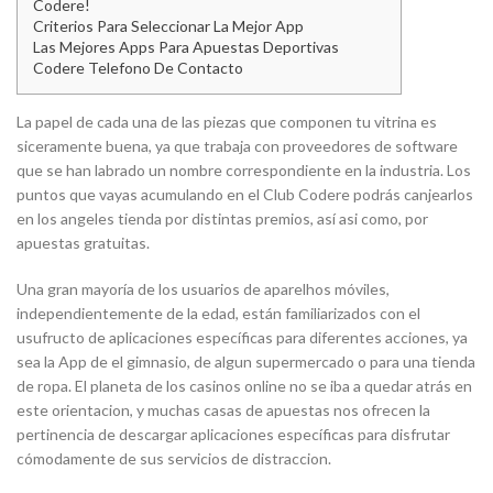
Codere!
Criterios Para Seleccionar La Mejor App
Las Mejores Apps Para Apuestas Deportivas
Codere Telefono De Contacto
La papel de cada una de las piezas que componen tu vitrina es
siceramente buena, ya que trabaja con proveedores de software
que se han labrado un nombre correspondiente en la industria. Los
puntos que vayas acumulando en el Club Codere podrás canjearlos
en los angeles tienda por distintas premios, así asi como, por
apuestas gratuitas.
Una gran mayoría de los usuarios de aparelhos móviles,
independientemente de la edad, están familiarizados con el
usufructo de aplicaciones específicas para diferentes acciones, ya
sea la App de el gimnasio, de algun supermercado o para una tienda
de ropa. El planeta de los casinos online no se iba a quedar atrás en
este orientacion, y muchas casas de apuestas nos ofrecen la
pertinencia de descargar aplicaciones específicas para disfrutar
cómodamente de sus servicios de distraccion.