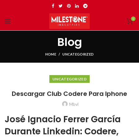
0
Blog
HOME
UNCATEGORIZED
UNCATEGORIZED
Descargar Club Codere Para Iphone
Mbvl
José Ignacio Ferrer García
Durante Linkedin: Codere,