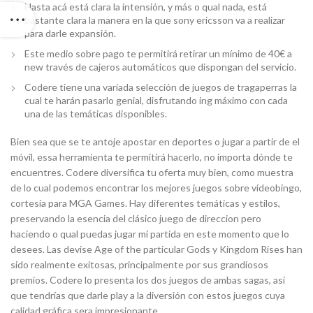
Hasta acá está clara la intensión, y más o qual nada, está
bastante clara la manera en la que sony ericsson va a realizar
para darle expansión.
Este medio sobre pago te permitirá retirar un mínimo de 40€ a
new través de cajeros automáticos que dispongan del servicio.
Codere tiene una variada selección de juegos de tragaperras la
cual te harán pasarlo genial, disfrutando ing máximo con cada
una de las temáticas disponibles.
Bien sea que se te antoje apostar en deportes o jugar a partir de el
móvil, essa herramienta te permitirá hacerlo, no importa dónde te
encuentres. Codere diversifica tu oferta muy bien, como muestra
de lo cual podemos encontrar los mejores juegos sobre vídeobingo,
cortesía para MGA Games. Hay diferentes temáticas y estilos,
preservando la esencia del clásico juego de direccion pero
haciendo o qual puedas jugar mi partida en este momento que lo
desees. Las devise Age of the particular Gods y Kingdom Rises han
sido realmente exitosas, principalmente por sus grandiosos
premios. Codere lo presenta los dos juegos de ambas sagas, así
que tendrías que darle play a la diversión con estos juegos cuya
calidad gráfica sera impresionante.