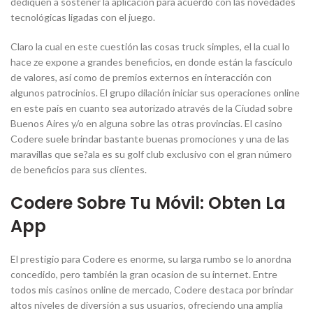
dediquen a sostener la aplicación para acuerdo con las novedades
tecnológicas ligadas con el juego.
Claro la cual en este cuestión las cosas truck simples, el la cual lo
hace ze expone a grandes beneficios, en donde están la fascículo
de valores, así como de premios externos en interacción con
algunos patrocinios. El grupo dilación iniciar sus operaciones online
en este país en cuanto sea autorizado através de la Ciudad sobre
Buenos Aires y/o en alguna sobre las otras provincias. El casino
Codere suele brindar bastante buenas promociones y una de las
maravillas que se?ala es su golf club exclusivo con el gran número
de beneficios para sus clientes.
Codere Sobre Tu Móvil: Obten La
App
El prestigio para Codere es enorme, su larga rumbo se lo anordna
concedido, pero también la gran ocasion de su internet. Entre
todos mis casinos online de mercado, Codere destaca por brindar
altos niveles de diversión a sus usuarios, ofreciendo una amplia