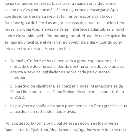
gama de juegos de ruleta, black jack, tragaperras, vídeo bingo,
casino en vivo y mucho más. Si no os gustaria descargar la App,
puedes jugar desde su web, totalmente responsiva y la cual
funciona igual de bien. Las mejores casas de apuestas suelen tener
réussi à propia App, en vez de tener interfaces adaptables a móvil
sobre ela versión web. Por norma general, el uso de una Application
es más muy facil que el de la versión web, dia a dia y cuando sony
ericsson trate de una App específica.
Además, Codere ze ha comenzado a great expandir en este
mercado de deje hispana, donde destina un producto o qual se
adapta a new las legislaciones sobre cada país durante
cuestión.
El objetivo de clasificar a las competiciones internacionales (la
Copa Libertadores o la Copa Sudamericana) no se concretó en
el 2022.
La proyecto española ha hato prominencia en Perú gracias a sus
acuerdos con entidades deportivas.
Por supuesto, la forma principal de essa sección es los angeles
famosa ruleta Quántum, ideada para los jugadores que buscan una