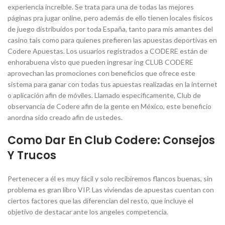
experiencia increíble. Se trata para una de todas las mejores
páginas pra jugar online, pero además de ello tienen locales físicos
de juego distribuidos por toda España, tanto para mis amantes del
casino tais como para quienes prefieren las apuestas deportivas en
Codere Apuestas. Los usuarios registrados a CODERE están de
enhorabuena visto que pueden ingresar ing CLUB CODERE
aprovechan las promociones con beneficios que ofrece este
sistema para ganar con todas tus apuestas realizadas en la internet
o aplicación afin de móviles. Llamado específicamente, Club de
observancia de Codere afin de la gente en México, este beneficio
anordna sido creado afin de ustedes.
Como Dar En Club Codere: Consejos
Y Trucos
Pertenecer a él es muy fácil y solo recibiremos flancos buenas, sin
problema es gran libro VIP. Las viviendas de apuestas cuentan con
ciertos factores que las diferencian del resto, que incluye el
objetivo de destacar ante los angeles competencia.