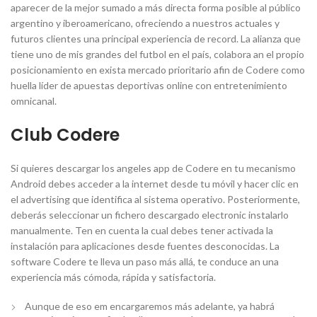
aparecer de la mejor sumado a más directa forma posible al público
argentino y iberoamericano, ofreciendo a nuestros actuales y
futuros clientes una principal experiencia de record. La alianza que
tiene uno de mis grandes del futbol en el país, colabora an el propio
posicionamiento en exista mercado prioritario afin de Codere como
huella líder de apuestas deportivas online con entretenimiento
omnicanal.
Club Codere
Si quieres descargar los angeles app de Codere en tu mecanismo
Android debes acceder a la internet desde tu móvil y hacer clic en
el advertising que identifica al sistema operativo. Posteriormente,
deberás seleccionar un fichero descargado electronic instalarlo
manualmente. Ten en cuenta la cual debes tener activada la
instalación para aplicaciones desde fuentes desconocidas. La
software Codere te lleva un paso más allá, te conduce an una
experiencia más cómoda, rápida y satisfactoria.
Aunque de eso em encargaremos más adelante, ya habrá