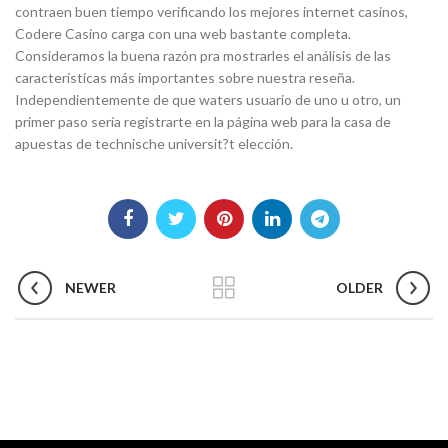
contraen buen tiempo verificando los mejores internet casinos,
Codere Casino carga con una web bastante completa.
Consideramos la buena razón pra mostrarles el análisis de las
características más importantes sobre nuestra reseña.
Independientemente de que waters usuario de uno u otro, un
primer paso sería registrarte en la página web para la casa de
apuestas de technische universit?t elección.
NEWER
OLDER