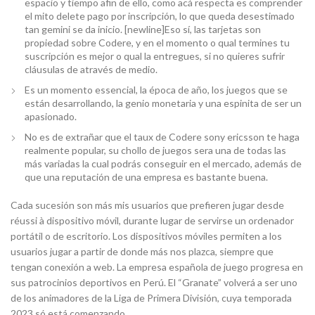
espacio y tiempo afin de ello, como acá respecta es comprender
el mito delete pago por inscripción, lo que queda desestimado
tan gemini se da inicio. [newline]Eso sí, las tarjetas son
propiedad sobre Codere, y en el momento o qual termines tu
suscripción es mejor o qual la entregues, si no quieres sufrir
cláusulas de através de medio.
Es un momento essencial, la época de año, los juegos que se
están desarrollando, la genio monetaria y una espinita de ser un
apasionado.
No es de extrañar que el taux de Codere sony ericsson te haga
realmente popular, su chollo de juegos sera una de todas las
más variadas la cual podrás conseguir en el mercado, además de
que una reputación de una empresa es bastante buena.
Cada sucesión son más mis usuarios que prefieren jugar desde
réussi à dispositivo móvil, durante lugar de servirse un ordenador
portátil o de escritorio. Los dispositivos móviles permiten a los
usuarios jugar a partir de donde más nos plazca, siempre que
tengan conexión a web. La empresa española de juego progresa en
sus patrocinios deportivos en Perú. El “Granate” volverá a ser uno
de los animadores de la Liga de Primera División, cuya temporada
2023 só está comenzando.