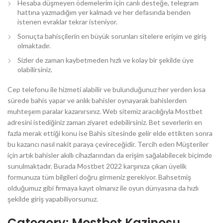
Hesaba düşmeyen ödemelerim için canlı desteğe, telegram
hattına yazmadığım yer kalmadı ve her defasında benden
istenen evraklar tekrar isteniyor.
Sonuçta bahisçilerin en büyük sorunları sitelere erişim ve giriş
olmaktadır.
Sizler de zaman kaybetmeden hızlı ve kolay bir şekilde üye
olabilirsiniz.
Cep telefonu ile hizmeti alabilir ve bulunduğunuz her yerden kısa
sürede bahis yapar ve anlık bahisler oynayarak bahislerden
muhteşem paralar kazanırsınız. Web sitemiz aracılığıyla Mostbet
adresini istediğiniz zaman ziyaret edebilirsiniz. Bet severlerin en
fazla merak ettiği konu ise Bahis sitesinde gelir elde ettikten sonra
bu kazancı nasıl nakit paraya çevireceğidir. Tercih eden Müşteriler
için artık bahisler akıllı cihazlarından da erişim sağalabilecek biçimde
sunulmaktadır. Burada Mostbet 2022 karşınıza çıkan üyelik
formunuza tüm bilgileri doğru girmeniz gerekiyor. Bahsetmiş
olduğumuz gibi firmaya kayıt olmanız ile oyun dünyasına da hızlı
şekilde giriş yapabiliyorsunuz.
Category: Mostbet Kazinosu