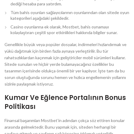
dediği hesaba para yatırdım.
Tüm bahis oyunları sağlayıcılarının oyunlarından olan sitede oyun
kategorileri aşağıdaki şekildedir.
Casino oyunlarına ek olarak, Mostbet, bahis oynamayı
kolaylaştıran çeşitli spor etkinlikleri hakkında bilgiler sunar.
Genellikle büyük veya popüler dosyalar, indirmeleri hızlandırmak ve
yükü dağıtmak için birden fazla aynaya yerleştirilir. Bu tür
rahatsızlıklardan kaçınmak için geliştiriciler mobil sürümleri kullanır.
Sitede sunulan ve hiçbir yerde bulamayacağınız özellikler bu
tasarımın içerisinde oldukça önemli bir yer kaplıyor. İşte tam da bu
sorun oluştuğunda sorunu hemen ve hızlıca engellemenin yollarını
sizinle paylaşmak istiyoruz.
Kumar Ve Eğlence Portalının Bonus
Politikası
Finansal başarımları Mostbet’in adından çokça söz ettiren konular
arasında gelmektedir. Bunu yapmak için, siteden herhangi bir
sayfaya gitmek ve sayfanın sağ köşesine tıklamak yeterlidir.