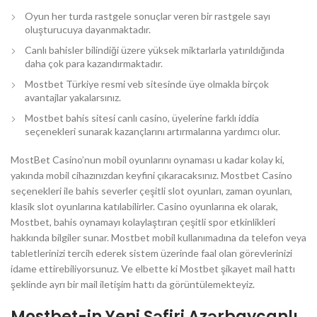
Oyun her turda rastgele sonuçlar veren bir rastgele sayı
oluşturucuya dayanmaktadır.
Canlı bahisler bilindiği üzere yüksek miktarlarla yatırıldığında
daha çok para kazandırmaktadır.
Mostbet Türkiye resmi veb sitesinde üye olmakla birçok
avantajlar yakalarsınız.
Mostbet bahis sitesi canlı casino, üyelerine farklı iddia
seçenekleri sunarak kazançlarını artırmalarına yardımcı olur.
MostBet Casino’nun mobil oyunlarını oynaması u kadar kolay ki,
yakında mobil cihazınızdan keyfini çıkaracaksınız. Mostbet Casino
seçenekleri ile bahis severler çeşitli slot oyunları, zaman oyunları,
klasik slot oyunlarına katılabilirler. Casino oyunlarına ek olarak,
Mostbet, bahis oynamayı kolaylaştıran çeşitli spor etkinlikleri
hakkında bilgiler sunar. Mostbet mobil kullanımadına da telefon veya
tabletlerinizi tercih ederek sistem üzerinde faal olan görevlerinizi
idame ettirebiliyorsunuz. Ve elbette ki Mostbet şikayet mail hattı
şeklinde ayrı bir mail iletişim hattı da görüntülemekteyiz.
Mostbet-in Yeni Səfiri Azərbaycanlı