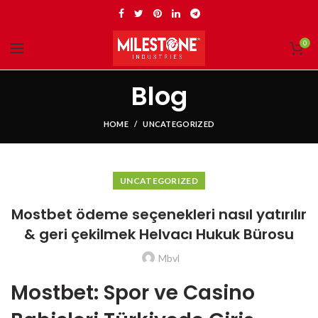
0
Blog
HOME
UNCATEGORIZED
UNCATEGORIZED
Mostbet ödeme seçenekleri nasıl yatırılır
& geri çekilmek Helvacı Hukuk Bürosu
Mbvl
Mostbet: Spor ve Casino