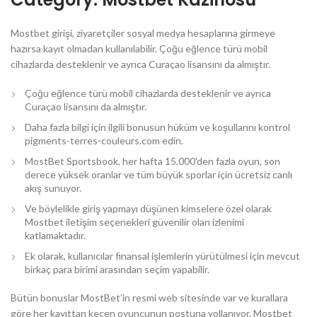
Mostbet girişi, ziyaretçiler sosyal medya hesaplarına girmeye
hazırsa kayıt olmadan kullanılabilir. Çoğu eğlence türü mobil
cihazlarda desteklenir ve ayrıca Curaçao lisansını da almıştır.
Çoğu eğlence türü mobil cihazlarda desteklenir ve ayrıca
Curaçao lisansını da almıştır.
Daha fazla bilgi için ilgili bonusun hüküm ve koşullarını kontrol
pigments-terres-couleurs.com edin.
MostBet Sportsbook, her hafta 15.000’den fazla oyun, son
derece yüksek oranlar ve tüm büyük sporlar için ücretsiz canlı
akış sunuyor.
Ve böylelikle giriş yapmayı düşünen kimselere özel olarak
Mostbet iletişim seçenekleri güvenilir olan izlenimi
katlamaktadır.
Ek olarak, kullanıcılar finansal işlemlerin yürütülmesi için mevcut
birkaç para birimi arasından seçim yapabilir.
Bütün bonuslar MostBet’in resmi web sitesinde var ve kurallara
göre her kayıttan keçen oyuncunun postuna yollanıyor. Mostbet