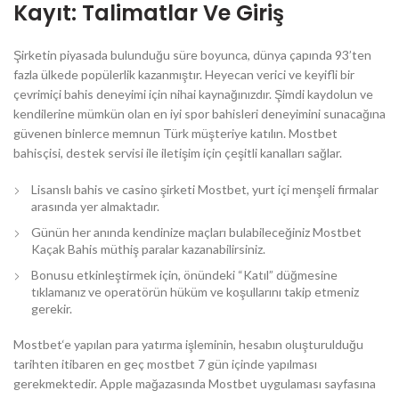
Kayıt: Talimatlar Ve Giriş
Şirketin piyasada bulunduğu süre boyunca, dünya çapında 93’ten
fazla ülkede popülerlik kazanmıştır. Heyecan verici ve keyifli bir
çevrimiçi bahis deneyimi için nihai kaynağınızdır. Şimdi kaydolun ve
kendilerine mümkün olan en iyi spor bahisleri deneyimini sunacağına
güvenen binlerce memnun Türk müşteriye katılın. Mostbet
bahisçisi, destek servisi ile iletişim için çeşitli kanalları sağlar.
Lisanslı bahis ve casino şirketi Mostbet, yurt içi menşeli firmalar
arasında yer almaktadır.
Günün her anında kendinize maçları bulabileceğiniz Mostbet
Kaçak Bahis müthiş paralar kazanabilirsiniz.
Bonusu etkinleştirmek için, önündeki “Katıl” düğmesine
tıklamanız ve operatörün hüküm ve koşullarını takip etmeniz
gerekir.
Mostbet‘e yapılan para yatırma işleminin, hesabın oluşturulduğu
tarihten itibaren en geç mostbet 7 gün içinde yapılması
gerekmektedir. Apple mağazasında Mostbet uygulaması sayfasına