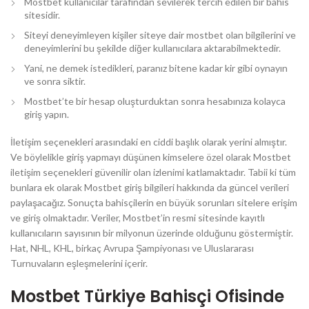
Mostbet kullanıcılar tarafından sevilerek tercih edilen bir bahis
sitesidir.
Siteyi deneyimleyen kişiler siteye dair mostbet olan bilgilerini ve
deneyimlerini bu şekilde diğer kullanıcılara aktarabilmektedir.
Yani, ne demek istedikleri, paranız bitene kadar kir gibi oynayın
ve sonra siktir.
Mostbet’te bir hesap oluşturduktan sonra hesabınıza kolayca
giriş yapın.
İletişim seçenekleri arasındaki en ciddi başlık olarak yerini almıştır.
Ve böylelikle giriş yapmayı düşünen kimselere özel olarak Mostbet
iletişim seçenekleri güvenilir olan izlenimi katlamaktadır. Tabii ki tüm
bunlara ek olarak Mostbet giriş bilgileri hakkında da güncel verileri
paylaşacağız. Sonuçta bahisçilerin en büyük sorunları sitelere erişim
ve giriş olmaktadır. Veriler, Mostbet’in resmi sitesinde kayıtlı
kullanıcıların sayısının bir milyonun üzerinde olduğunu göstermiştir.
Hat, NHL, KHL, birkaç Avrupa Şampiyonası ve Uluslararası
Turnuvaların eşleşmelerini içerir.
Mostbet Türkiye Bahisçi Ofisinde