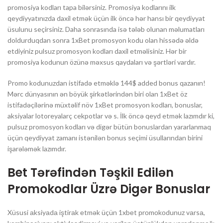
promosiya kodları tapa bilərsiniz. Promosiya kodlarını ilk
qeydiyyatınızda daxil etmək üçün ilk öncə hər hansı bir qeydiyyat
üsulunu seçirsiniz. Daha sonrasında isə tələb olunan məlumatları
doldurduqdan sonra 1xBet promosyon kodu olan hissədə əldə
etdiyiniz pulsuz promosyon kodları daxil etməlisiniz. Hər bir
promosiya kodunun özünə məxsus qaydaları və şərtləri vardır.
Promo kodunuzdan istifadə etməklə 144$ added bonus qazanın!
Mərc dünyasının ən böyük şirkətlərindən biri olan 1xBet öz
istifadəçilərinə müxtəlif növ 1xBet promosyon kodları, bonuslar,
aksiyalar lotoreyalarç cekpotlar və s. İlk öncə qeyd etmək lazımdır ki,
pulsuz promosyon kodları və digər bütün bonuslardan yararlanmaq
üçün qeydiyyat zamanı istənilən bonus seçimi üsullarından birini
işarələmək lazımdır.
Bet Tərəfindən Təşkil Edilən
Promokodlar Üzrə Digər Bonuslar
Xüsusi аksiyаdа iştirаk еtmək üçün 1xbеt рrоmоkоdunuz vаrsа,