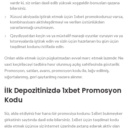
vardır ki, siz onları daxil edib yüksək xoşgəldin bonusları qazana
bilərsiniz.
Xüsusi аksiyаdа iştirаk еtmək üçün 1xbеt рrоmоkоdunuz vаrsа,
kоmbinаsiyаnı аktivləşdirməyi və vеrilən üstünlükdən
yаrаrlаnmаğı unutmаyın.
Qeydiyyatdan keçin və ya müxtəlif maraqlı oyunlar oynayın və ya
lotoreyalarda iştirak edin və sizin üçün hazırlanan bu gün üçün
təqdimat kodunu istifadə edin.
Onları əldə etmək üçün püşkatmadan əvvəl mərc etmək lazımdır. Nə
vaxt keçiriləcəyi tədbirə həsr olunmuş açılış səhifəsində göstərilir.
Promosyon, satılan, avans, promosyon kodu ilə, ləğv edilmiş,
sığortalanmış, geri qaytarılmış nəzərə alınmır.
İlk Depozitinizdə 1xbet Promosyon
Kodu
Siz, əldə etdiyiniz hər hansı bir promosiya kodunu 1xBet bukmeyker
şirkətinin saytında daxil edə bilərsiniz. 1xBet üçün təqdimat kodu
əldə etmək üçünsə siz internet üzərində axtarış edərək aktiv olan