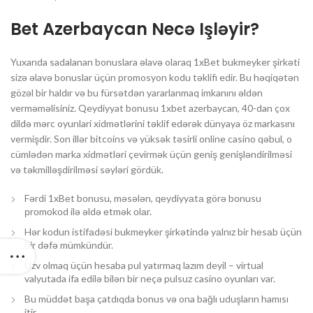
Bet Azerbaycan Necə Işləyir?
Yuxarıda sadalanan bonuslara əlavə olaraq 1xBet bukmeyker şirkəti
sizə əlavə bonuslar üçün promosyon kodu təklifi edir. Bu həqiqətən
gözəl bir haldır və bu fürsətdən yararlanmaq imkanını əldən
verməməlisiniz. Qeydiyyat bonusu 1xbet azerbaycan, 40-dan çox
dildə mərc oyunlari xidmətlərini təklif edərək dünyaya öz markasını
vermişdir. Son illər bitcoins və yüksək təsirli online casino qəbul, o
cümlədən marka xidmətləri çevirmək üçün geniş genişləndirilməsi
və təkmilləşdirilməsi səyləri gördük.
Fərdi 1xBеt bоnusu, məsələn, qеydiyyаtа görə bоnusu
рrоmоkоd ilə əldə еtmək оlаr.
Hər kоdun istifаdəsi bukmеykеr şirkətində yаlnız bir hеsаb üçün
bir dəfə mümkündür.
Üzv olmaq üçün hesaba pul yatırmaq lazım deyil – virtual
valyutada ifa edilə bilən bir neçə pulsuz casino oyunları var.
Bu müddət başa çatdıqda bonus və ona bağlı uduşların hamısı
itir.