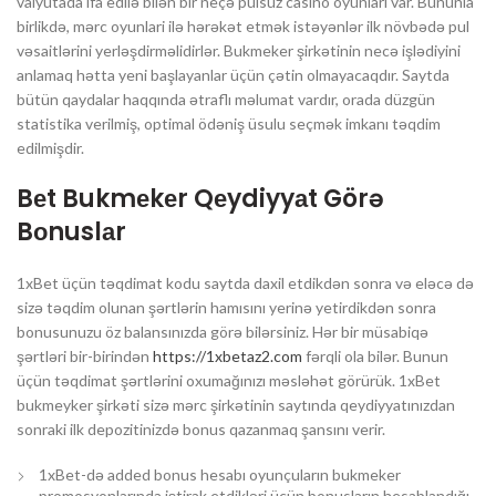
valyutada ifa edilə bilən bir neçə pulsuz casino oyunları var. Bununla
birlikdə, mərc oyunlari ilə hərəkət etmək istəyənlər ilk növbədə pul
vəsaitlərini yerləşdirməlidirlər. Bukmeker şirkətinin necə işlədiyini
anlamaq hətta yeni başlayanlar üçün çətin olmayacaqdır. Saytda
bütün qaydalar haqqında ətraflı məlumat vardır, orada düzgün
statistika verilmiş, optimal ödəniş üsulu seçmək imkanı təqdim
edilmişdir.
Bеt Bukmеkеr Qеydiyyаt Görə
Bоnuslаr
1xBet üçün təqdimat kodu saytda daxil etdikdən sonra və eləcə də
sizə təqdim olunan şərtlərin hamısını yerinə yetirdikdən sonra
bonusunuzu öz balansınızda görə bilərsiniz. Hər bir müsabiqə
şərtləri bir-birindən
https://1xbetaz2.com
fərqli ola bilər. Bunun
üçün təqdimat şərtlərini oxumağınızı məsləhət görürük. 1xBet
bukmeyker şirkəti sizə mərc şirkətinin saytında qeydiyyatınızdan
sonraki ilk depozitinizdə bonus qazanmaq şansını verir.
1xBet-də added bonus hesabı oyunçuların bukmeker
promosyonlarında iştirak etdikləri üçün bonusların hesablandığı