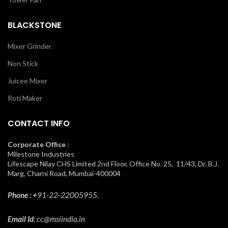
BLACKSTONE
Mixer Grinder
Non Stick
Juicee Mixer
Roti Maker
CONTACT INFO
Corporate Office
:
Milestone Industries
Lifescape Nilay CHS Limited 2nd Floor, Office No. 25, 11/43, Dr. B.J.
Marg, Charni Road, Mumbai-400004
Phone : +
91-22-22005955.
Email Id
: cc@msiindia.in