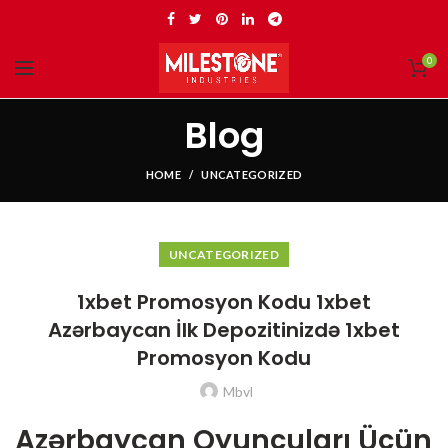
0
Blog
HOME
UNCATEGORIZED
UNCATEGORIZED
1xbet Promosyon Kodu 1xbet
Azərbaycan İlk Depozitinizdə 1xbet
Promosyon Kodu
Mbvl
Azərbaycan Oyunçuları Üçün