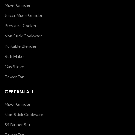
Mixer Grinder
Juicer Mixer Grinder
Pressure Cooker
Non Stick Cookware
Portable Blender
Roti Maker
Gas Stove
Tower Fan
GEETANJALI
Mixer Grinder
Non-Stick Cookware
SS Dinner Set
Tower Fan