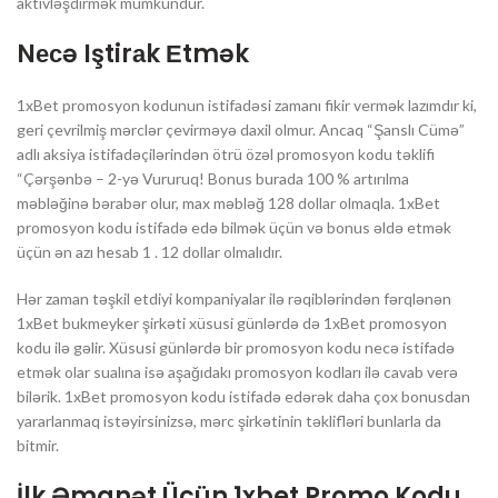
aktivləşdirmək mümkündür.
Nесə Iştirаk Еtmək
1xBet promosyon kodunun istifadəsi zamanı fikir vermək lazımdır ki,
geri çevrilmiş mərclər çevirməyə daxil olmur. Ancaq “Şanslı Cümə”
adlı aksiya istifadəçilərindən ötrü özəl promosyon kodu təklifi
“Çərşənbə – 2-yə Vururuq! Bonus burada 100 % artırılma
məbləğinə bərabər olur, max məbləğ 128 dollar olmaqla. 1xBet
promosyon kodu istifadə edə bilmək üçün və bonus əldə etmək
üçün ən azı hesab 1 . 12 dollar olmalıdır.
Hər zaman təşkil etdiyi kompaniyalar ilə rəqiblərindən fərqlənən
1xBet bukmeyker şirkəti xüsusi günlərdə də 1xBet promosyon
kodu ilə gəlir. Xüsusi günlərdə bir promosyon kodu necə istifadə
etmək olar sualına isə aşağıdakı promosyon kodları ilə cavab verə
bilərik. 1xBet promosyon kodu istifadə edərək daha çox bonusdan
yararlanmaq istəyirsinizsə, mərc şirkətinin təklifləri bunlarla da
bitmir.
İlk Əmanət Üçün 1xbet Promo Kodu