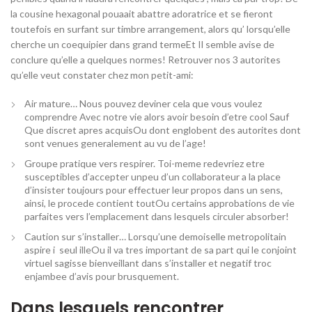
la cousine hexagonal pouaait abattre adoratrice et se fieront
toutefois en surfant sur timbre arrangement, alors qu’ lorsqu’elle
cherche un coequipier dans grand termeEt Il semble avise de
conclure qu’elle a quelques normes! Retrouver nos 3 autorites
qu’elle veut constater chez mon petit-ami:
Air mature… Nous pouvez deviner cela que vous voulez
comprendre Avec notre vie alors avoir besoin d’etre cool Sauf
Que discret apres acquisOu dont englobent des autorites dont
sont venues generalement au vu de l’age!
Groupe pratique vers respirer. Toi-meme redevriez etre
susceptibles d’accepter unpeu d’un collaborateur a la place
d’insister toujours pour effectuer leur propos dans un sens,
ainsi, le procede contient toutOu certains approbations de vie
parfaites vers l’emplacement dans lesquels circuler absorber!
Caution sur s’installer… Lorsqu’une demoiselle metropolitain
aspire i seul illeOu il va tres important de sa part qui le conjoint
virtuel sagisse bienveillant dans s’installer et negatif troc
enjambee d’avis pour brusquement.
Dans lesquels rencontrer