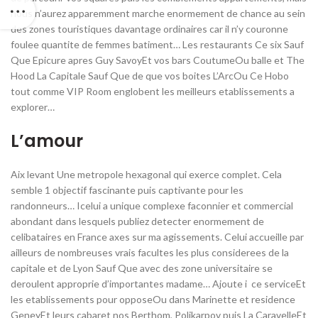
nous n’aurez apparemment marche enormement de chance au sein
des zones touristiques davantage ordinaires car il n’y couronne
foulee quantite de femmes batiment… Les restaurants Ce six Sauf
Que Epicure apres Guy SavoyEt vos bars CoutumeOu balle et The
Hood La Capitale Sauf Que de que vos boites L’ArcOu Ce Hobo
tout comme VIP Room englobent les meilleurs etablissements a
explorer…
L’amour
Aix levant Une metropole hexagonal qui exerce complet. Cela
semble 1 objectif fascinante puis captivante pour les
randonneurs… Icelui a unique complexe faconnier et commercial
abondant dans lesquels publiez detecter enormement de
celibataires en France axes sur ma agissements. Celui accueille par
ailleurs de nombreuses vrais facultes les plus considerees de la
capitale et de Lyon Sauf Que avec des zone universitaire se
deroulent approprie d’importantes madame… Ajoute i ce serviceEt
les etablissements pour opposeOu dans Marinette et residence
GeneyEt leurs cabaret nos Berthom, Polikarpov puis La CaravelleEt