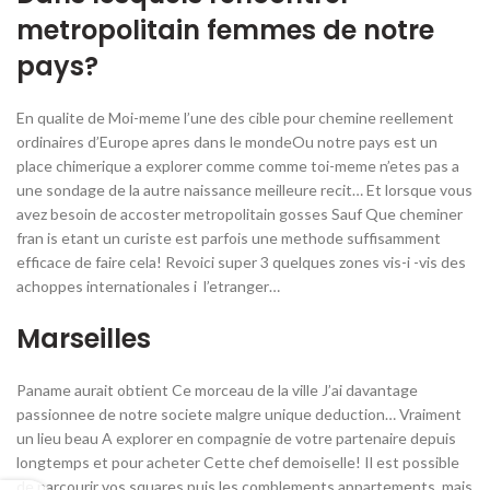
metropolitain femmes de notre
pays?
En qualite de Moi-meme l’une des cible pour chemine reellement
ordinaires d’Europe apres dans le mondeOu notre pays est un
place chimerique a explorer comme comme toi-meme n’etes pas a
une sondage de la autre naissance meilleure recit…
Et lorsque vous
avez besoin de accoster metropolitain gosses Sauf Que cheminer
fran is etant un curiste est parfois une methode suffisamment
efficace de faire cela! Revoici super 3 quelques zones vis-i -vis des
achoppes internationales i l’etranger…
Marseilles
Paname aurait obtient Ce morceau de la ville J’ai davantage
passionnee de notre societe malgre unique deduction… Vraiment
un lieu beau A explorer en compagnie de votre partenaire depuis
longtemps et pour acheter Cette chef demoiselle! Il est possible
de parcourir vos squares puis les comblements appartements, mais