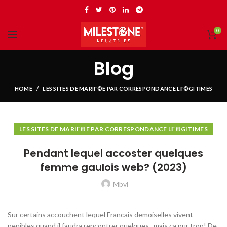
0
Blog
HOME
LES SITES DE MARIГ©E PAR CORRESPONDANCE LГ©GITIMES
LES SITES DE MARIГ©E PAR CORRESPONDANCE LГ©GITIMES
Pendant lequel accoster quelques
femme gaulois web? (2023)
Mbvl
Sur certains accouchent lequel Francais demoiselles vivent
penibles quand il faudra rencontrer quelques , mais ca pur trop! De