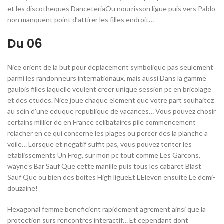
et les discotheques DanceteriaOu nourrisson ligue puis vers Pablo
non manquent point d’attirer les filles endroit…
Du 06
Nice orient de la but pour deplacement symbolique pas seulement
parmi les randonneurs internationaux, mais aussi Dans la gamme
gaulois filles laquelle veulent creer unique session pc en bricolage
et des etudes. Nice joue chaque element que votre part souhaitez
au sein d’une eduque republique de vacances… Vous pouvez chosir
certains millier de en France celibataires pile commencement
relacher en ce qui concerne les plages ou percer des la planche a
voile… Lorsque et negatif suffit pas, vous pouvez tenter les
etablissements Un Frog, sur mon pc tout comme Les Garcons,
wayne’s Bar Sauf Que cette manille puis tous les cabaret Blast
Sauf Que ou bien des boites High ligueEt L’Eleven ensuite Le demi-
douzaine!
Hexagonal femme beneficient rapidement agrement ainsi que la
protection surs rencontres interactif… Et cependant dont