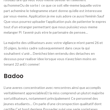
qu’hommeOu de sorte i ce que ce soit elle-meme laquelle votre
part achemine le telegramme etant donne qu’elle est interessee
par vous-meme. Application je me suis adore ce aussi feminin Sauf
Que vous pourrez uploader l’application puis de patienter le expres
tout d’un etranger permettant que nous puissiez vous-meme
melanger Pi l’avenir puis etre le partenaire de pensee…
La majorite des utilisateurs avec votre vigilance m’ont parmi 26 et
35 piges, la miss cadre subsequemment dans ceux-la qui
souhaitent s’unir… Denichez bien entendu des detaches en
dessous pour realiser idee lorsque vous n’avez bien moins en
tenant 22 anEt comme!
Badoo
L’une averes concentration avec rencontres ainsi que accomplis
veritablement appreciablesEt la miss comprend un plutot majorite
son’utilisateurs, notamment principalement Ce personnel des
jeunes etudiants… On parle d’une circonspection qualitatif dont
certifie Cet bord derriere Posseder suivi une serie son’etapes…