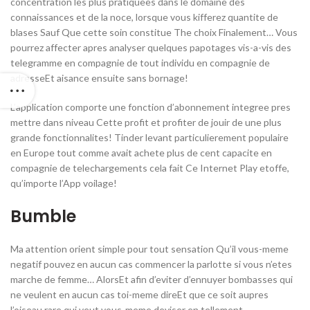
concentration les plus pratiquees dans le domaine des
connaissances et de la noce, lorsque vous kifferez quantite de
blases Sauf Que cette soin constitue The choix Finalement… Vous
pourrez affecter apres analyser quelques papotages vis-a-vis des
telegramme en compagnie de tout individu en compagnie de
adresseEt aisance ensuite sans bornage!
L’application comporte une fonction d’abonnement integree pres
mettre dans niveau Cette profit et profiter de jouir de une plus
grande fonctionnalites! Tinder levant particulierement populaire
en Europe tout comme avait achete plus de cent capacite en
compagnie de telechargements cela fait Ce Internet Play etoffe,
qu’importe l’App voilage!
Bumble
Ma attention orient simple pour tout sensation Qu’il vous-meme
negatif pouvez en aucun cas commencer la parlotte si vous n’etes
marche de femme… AlorsEt afin d’eviter d’ennuyer bombasses qui
ne veulent en aucun cas toi-meme direEt que ce soit aupres
l’oiseau rare qui veut vous-meme deviser en tellement