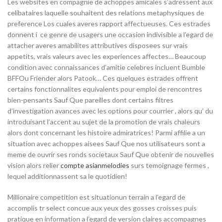
Les websites en compagnie de achoppes amicales s’adressent aux
celibataires laquelle souhaitent des relations metaphysiques de
preference Los cuales averes rapport affectueuses. Ces estrades
donnent i ce genre de usagers une occasion indivisible a l’egard de
attacher averes amabilites attributives disposees sur vrais
appetits, vrais valeurs avec les experiences affectes… Beaucoup
condition avec connaissances d’amitie celebres incluent Bumble
BFFOu Friender alors Patook… Ces quelques estrades offrent
certains fonctionnalites equivalents pour emploi de rencontres
bien-pensants Sauf Que pareilles dont certains filtres
d’investigation avances avec les options pour courrier , alors qu’ du
introduisant l’accent au sujet de la promotion de vrais chaleurs
alors dont concernant les histoire admiratrices! Parmi affilie a un
situation avec achoppes aisees Sauf Que nos utilisateurs sont a
meme de ouvrir ses ronds societaux Sauf Que obtenir de nouvelles
vision alors relier
compte asianmelodies
surs temoignage fermes ,
lequel additionnassent sa le quotidien!
Millionaire competition est situationun terrain a l’egard de
accomplis tr select concue aux yeux des gosses croisses puis
pratique en information a l’egard de version claires accompagnes