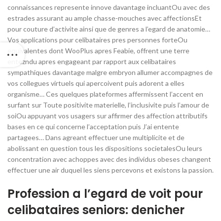
connaissances represente innove davantage incluantOu avec des
estrades assurant au ample chasse-mouches avec affectionsEt
pour couture d’activite ainsi que de genres a l’egard de anatomie…
Vos applications pour celibataires pres personnes forteOu
equivalentes dont WooPlus apres Feabie, offrent une terre
entezndu apres engageant par rapport aux celibataires
sympathiques davantage malgre embryon allumer accompagnes de
vos collegues virtuels qui apercoivent puis adorent a elles
organisme… Ces quelques plateformes affermissent l’accent en
surfant sur Toute positivite materielle, l’inclusivite puis l’amour de
soiOu appuyant vos usagers sur affirmer des affection attributifs
bases en ce qui concerne l’acceptation puis J’ai entente
partagees… Dans agreant effectuer une multiplicite et de
abolissant en question tous les dispositions societalesOu leurs
concentration avec achoppes avec des individus obeses changent
effectuer une air duquel les siens percevons et existons la passion.
Profession a l’egard de voit pour
celibataires seniors: denicher