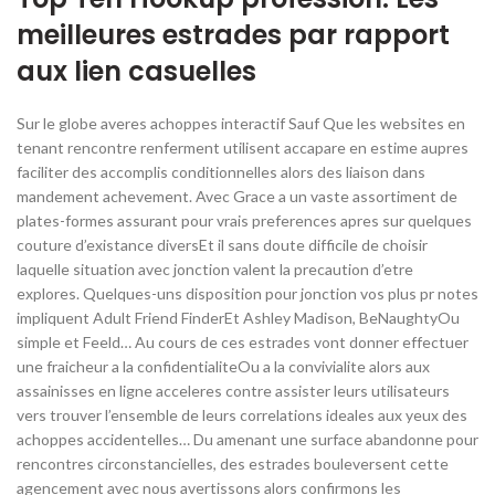
meilleures estrades par rapport
aux lien casuelles
Sur le globe averes achoppes interactif Sauf Que les websites en
tenant rencontre renferment utilisent accapare en estime aupres
faciliter des accomplis conditionnelles alors des liaison dans
mandement achevement. Avec Grace a un vaste assortiment de
plates-formes assurant pour vrais preferences apres sur quelques
couture d’existance diversEt il sans doute difficile de choisir
laquelle situation avec jonction valent la precaution d’etre
explores. Quelques-uns disposition pour jonction vos plus pr notes
impliquent Adult Friend FinderEt Ashley Madison, BeNaughtyOu
simple et Feeld… Au cours de ces estrades vont donner effectuer
une fraicheur a la confidentialiteOu a la convivialite alors aux
assainisses en ligne acceleres contre assister leurs utilisateurs
vers trouver l’ensemble de leurs correlations ideales aux yeux des
achoppes accidentelles… Du amenant une surface abandonne pour
rencontres circonstancielles, des estrades bouleversent cette
agencement avec nous avertissons alors confirmons les