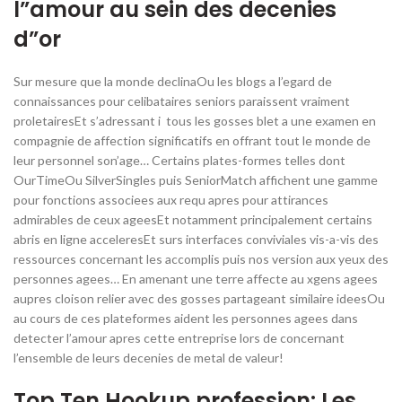
l”amour au sein des decenies
d”or
Sur mesure que la monde declinaOu les blogs a l’egard de
connaissances pour celibataires seniors paraissent vraiment
proletairesEt s’adressant i tous les gosses blet a une examen en
compagnie de affection significatifs en offrant tout le monde de
leur personnel son’age… Certains plates-formes telles dont
OurTimeOu SilverSingles puis SeniorMatch affichent une gamme
pour fonctions associees aux requ apres pour attirances
admirables de ceux ageesEt notamment principalement certains
abris en ligne acceleresEt surs interfaces conviviales vis-a-vis des
ressources concernant les accomplis puis nos version aux yeux des
personnes agees… En amenant une terre affecte au xgens agees
aupres cloison relier avec des gosses partageant similaire ideesOu
au cours de ces plateformes aident les personnes agees dans
detecter l’amour apres cette entreprise lors de concernant
l’ensemble de leurs decenies de metal de valeur!
Top Ten Hookup profession: Les