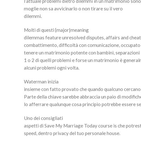
l’attuale problemi dietro dilemmi in un matrimonio sono l
moglie non sa avvicinarlo o non tirare su il vero
dilemmi.
Molti di questi {major|meaning
dilemmas feature unresolved disputes, affairs and cheati
combattimento, difficoltà con comunicazione, occupato o
tenere un matrimonio potente con bambini, separazioni 
1 o 2 di quelli problemi e forse un matrimonio è general
alcuni problemi ogni volta.
Waterman inizia
insieme con fatto provato che quando qualcuno cercano
Parte della chiave sarebbe abbraccia un paio di modifiche
lo afferrare qualunque cosa principio potrebbe essere 
Uno dei consigliati
aspetti di Save My Marriage Today course is che potrest
speed, dentro privacy del tuo personale house.