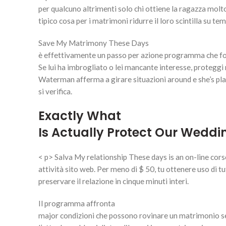
per qualcuno altrimenti solo chi ottiene la ragazza molto d
tipico cosa per i matrimoni ridurre il loro scintilla su te
Save My Matrimony These Days
è effettivamente un passo per azione programma che forni
Se lui ha imbrogliato o lei mancante interesse, protegg
Waterman afferma a girare situazioni around e she’s pl
si verifica.
Exactly What
Is Actually Protect Our Wedd
< p> Salva My relationship These days is an on-line cor
attività sito web. Per meno di $ 50, tu ottenere uso di t
preservare il relazione in cinque minuti interi.
Il programma affronta
major condizioni che possono rovinare un matrimonio se 