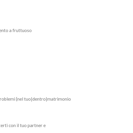
nto a fruttuoso
 problemi {nel tuo|dentro|matrimonio
rti con il tuo partner e