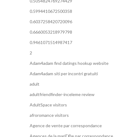
0.5054824769274429
0.5994410672500358
0.6037258420720096
0.6660053218979798
0.9461071514987417
2
Adam4adam find datings hookup website
Adam4adam siti per incontri gratuiti
adult
adultfriendfinder-inceleme review
AdultSpace visitors
afroromance visitors
Agence de vente par correspondance
Agences de la mariГ©e par correspondance