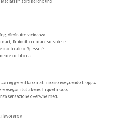
asciati irrisolti perché uno
ng, diminuito vicinanza,
rari, diminuito contare su, volere
e molto altro. Spesso è
mente cullato da
 correggere il loro matrimonio eseguendo troppo.
 e eseguili tutti bene. In quel modo,
senza sensazione overwhelmed.
i lavorare a