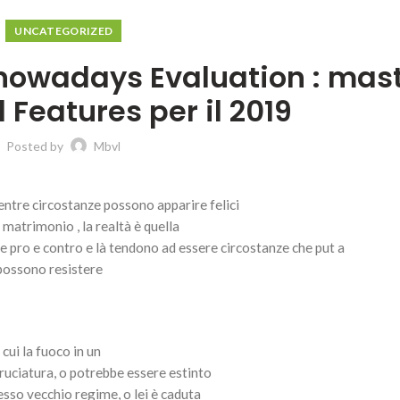
UNCATEGORIZED
 nowadays Evaluation : mast
 Features per il 2019
Posted by
Mbvl
entre circostanze possono apparire felici
 matrimonio , la realtà è quella
re pro e contro e là tendono ad essere circostanze che put a
 possono resistere
 cui la fuoco in un
ruciatura, o potrebbe essere estinto
tesso vecchio regime, o lei è caduta