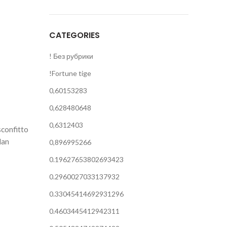
CATEGORIES
! Без рубрики
!Fortune tige
0,60153283
0,628480648
0,6312403
sconfitto
lan
0,896995266
0.19627653802693423
0.2960027033137932
0.33045414692931296
0.4603445412942311