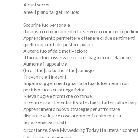
Alcuni secret
aree il piano target include:
Scoprire tuo personale
dannoso comportamenti che servono come un impedime
Apprendimento permettere ottenere di due sentimenti
quello impedirti di spostare avanti
Aiutare tuo sfida e motivazione
il tuo partner osservare cosa è sbagliato in relazione
Aumenta il appeal tra
{tu e il tuo|sia tu che il tuo|coniuge
Prevenire gli inganni
Impara suggerimenti guarda la tua dolce metà in un
positivo luce senza negatività
Rileva bugie e fronti che continue
tu contro realtà mentre il sottostante fattori alla base
Apprendimento nuovo strategie per affrontare
disputa e valutare cosa argomenti realmente su
In padronanza questi
circostanze, Save My wedding Today ti aiuterà riconnette
salva il tuo matrimonio.