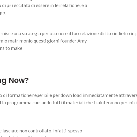
i più eccitata di essere in lei relazione, è a
mpo.
sce una strategia per ottenere il tuo relazione diritto indietro in p
i mio matrimonio questi giorni founder Amy
ans to make
ing Now?
so di formazione reperibile per down load immediatamente attravers
utto programma causando tutti il materiali che ti aiuteranno per iniz
lasciato non controllato. Infatti, spesso