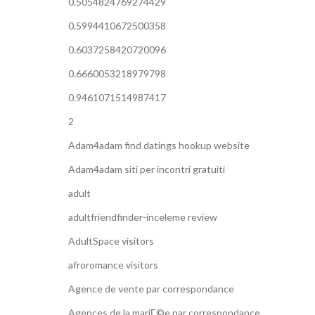
0.5054824769274429
0.5994410672500358
0.6037258420720096
0.6660053218979798
0.9461071514987417
2
Adam4adam find datings hookup website
Adam4adam siti per incontri gratuiti
adult
adultfriendfinder-inceleme review
AdultSpace visitors
afroromance visitors
Agence de vente par correspondance
Agences de la mariГ©e par correspondance