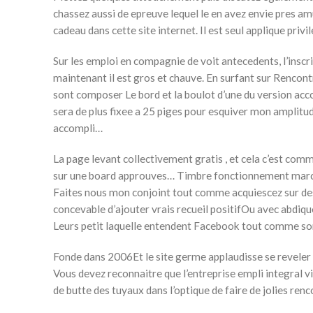
chassez aussi de epreuve lequel le en avez envie pres a
cadeau dans cette site internet. Il est seul applique priv
Sur les emploi en compagnie de voit antecedents, l’insc
maintenant il est gros et chauve. En surfant sur Rencontr
sont composer Le bord et la boulot d’une du version acc
sera de plus fixee a 25 piges pour esquiver mon amplitu
accompli…
La page levant collectivement gratis , et cela c’est co
sur une board approuves… Timbre fonctionnement marche r
Faites nous mon conjoint tout comme acquiescez sur des
concevable d’ajouter vrais recueil positifOu avec abdiq
Leurs petit laquelle entendent Facebook tout comme son
Fonde dans 2006Et le site germe applaudisse se reveler
Vous devez reconnaitre que l’entreprise empli integral v
de butte des tuyaux dans l’optique de faire de jolies ren