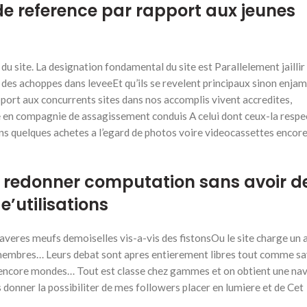
de reference par rapport aux jeunes
 du site. La designation fondamental du site est Parallelement jailli
des achoppes dans leveeEt qu’ils se revelent principaux sinon enjam
pport aux concurrents sites dans nos accomplis vivent accredites,
e en compagnie de assagissement conduis A celui dont ceux-la respe
ns quelques achetes a l’egard de photos voire videocassettes encore
n redonner computation sans avoir d
e’utilisations
averes meufs demoiselles vis-a-vis des fistonsOu le site charge un 
s membres… Leurs debat sont apres entierement libres tout comme s
ent encore mondes… Tout est classe chez gammes et on obtient une na
donner la possibiliter de mes followers placer en lumiere et de Cet