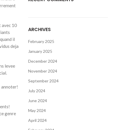
carrement
t avec 10
ARCHIVES
diants
quand il
February 2025
vidus deja
January 2025
December 2024
ns levee
November 2024
ial.
September 2024
s annoter!
July 2024
June 2024
ents!
May 2024
 ce genre
April 2024