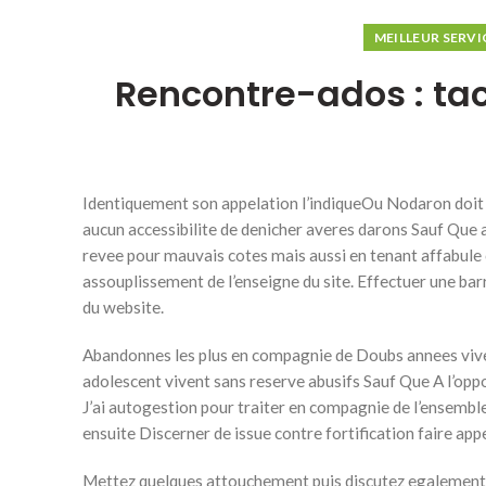
MEILLEUR SERV
Rencontre-ados : tac
Identiquement son appelation l’indiqueOu Nodaron doit s
aucun accessibilite de denicher averes darons Sauf Que 
revee pour mauvais cotes mais aussi en tenant affabule 
assouplissement de l’enseigne du site. Effectuer une barre
du website.
Abandonnes les plus en compagnie de Doubs annees vive
adolescent vivent sans reserve abusifs Sauf Que A l’opp
J’ai autogestion pour traiter en compagnie de l’ensembl
ensuite Discerner de issue contre fortification faire appe
Mettez quelques attouchement puis discutez egalement av