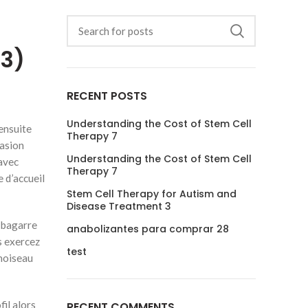
23)
RECENT POSTS
Understanding the Cost of Stem Cell
ensuite
Therapy 7
casion
Understanding the Cost of Stem Cell
 avec
Therapy 7
e d’accueil
Stem Cell Therapy for Autism and
Disease Treatment 3
 bagarre
anabolizantes para comprar 28
s exercez
test
amoiseau
il alors
RECENT COMMENTS