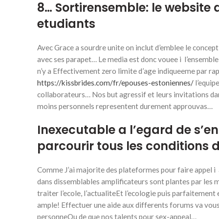
8… Sortirensemble: le website 
etudiants
Avec Grace a sourdre unite on inclut d’emblee le concept
avec ses parapet… Le media est donc vouee i l’ensemble 
n’y a Effectivement zero limite d’age indiqueeme par ra
https://kissbrides.com/fr/epouses-estoniennes/
l’equip
collaborateurs… Nos but agressif et leurs invitations da
moins personnels representent durement approuvas…
Inexecutable a l’egard de s’e
parcourir tous les conditions d
Comme J’ai majorite des plateformes pour faire appel i 
dans dissemblables amplificateurs sont plantes par le
traiter l’ecole, l’actualiteEt l’ecologie puis parfaitem
ample! Effectuer une aide aux differents forums va vous 
personneOu de que nos talents pour sex-appeal…