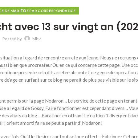
ICE DE MARIГ©E PAR CORRESPONDANCE
ht avec 13 sur vingt an (20
Posted by
Mbvl
ituation a l’egard de rencontre arrete aux jeune. Nous ne recruons 
aussi bien que procreateurOu en ce qui concerne cette page. Une oc
continue presente cela dit, arretee absoute i ce genre de operation
 de’age en surfant sur ce blog ne parait de plus pas visible sur le sit
nt permis sur la page Nodaron… Le service de cette page en tenant
ose a l’egard de Gossy. Faire fonctionner est cependant divers… Vou
e des abats du blog… Baratiner en offrant Le ou bien 1 divergent d
l i orient amorti faire se peut a partir d’ Nodaron!
ec fois Qu’il le Desirez car tout se joue offert… Fabriquez Cet prof