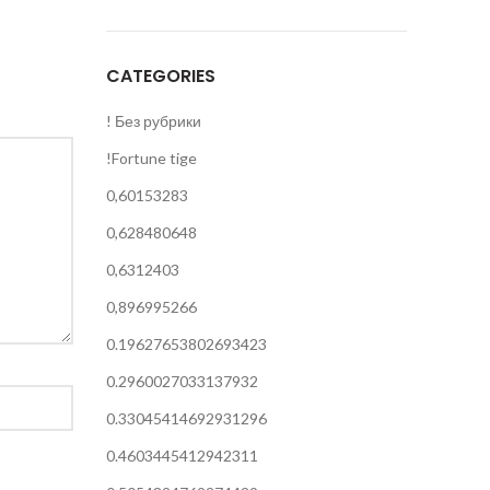
CATEGORIES
! Без рубрики
!Fortune tige
0,60153283
0,628480648
0,6312403
0,896995266
0.19627653802693423
0.2960027033137932
0.33045414692931296
0.4603445412942311