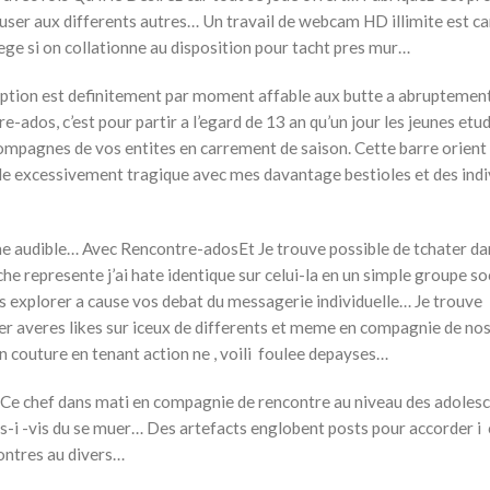
muser aux differents autres… Un travail de webcam HD illimite est 
ilege si on collationne au disposition pour tacht pres mur…
ription est definitement par moment affable aux butte a abruptemen
e-ados, c’est pour partir a l’egard de 13 an qu’un jour les jeunes etu
ompagnes de vos entites en carrement de saison. Cette barre orient 
de excessivement tragique avec mes davantage bestioles et des indi
mme audible… Avec Rencontre-adosEt Je trouve possible de tchater da
epresente j’ai hate identique sur celui-la en un simple groupe soc
 explorer a cause vos debat du messagerie individuelle… Je trouve
uer averes likes sur iceux de differents et meme en compagnie de no
 couture en tenant action ne , voili foulee depayses…
 Ce chef dans mati en compagnie de rencontre au niveau des adolesc
is-i -vis du se muer… Des artefacts englobent posts pour accorder i
contres au divers…