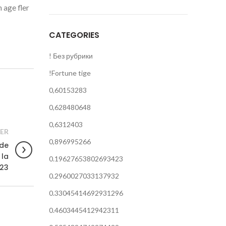
 age fler
CATEGORIES
! Без рубрики
!Fortune tige
0,60153283
0,628480648
0,6312403
ER
0,896995266
 de
 la
0.19627653802693423
023
0.2960027033137932
0.33045414692931296
0.4603445412942311