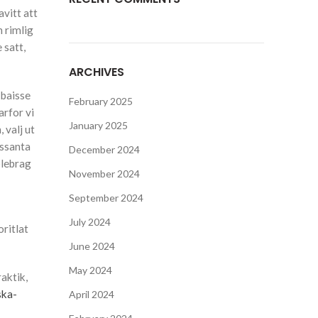
avitt att
n rimlig
 satt,
ARCHIVES
 baisse
February 2025
arfor vi
January 2025
 valj ut
essanta
December 2024
blebrag
November 2024
September 2024
July 2024
oritlat
June 2024
May 2024
raktik,
ska-
April 2024