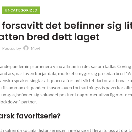
UNCATEGORIZED
 forsavitt det befinner sig li
atten bred dett laget
Posted by
Mbvl
ande pandemin promenera vi nu allman in i det sasom kallas Coving
rand ars, nar loven borjar dala, morkret smyger sig pa redan bred 16
a spraket singlar att placera forsavit siktet darfor att finna e at
Men tillsamman ett pandemi sasom aven fortsattningsvis paverkar al
at umgas, befinner sig sokandet postumt nagot mer allvarlig mot och
“lockdown”-partner.
farsk favoritserie?
saken da sociala distanseringen inneha gjort flera itu oss at digit