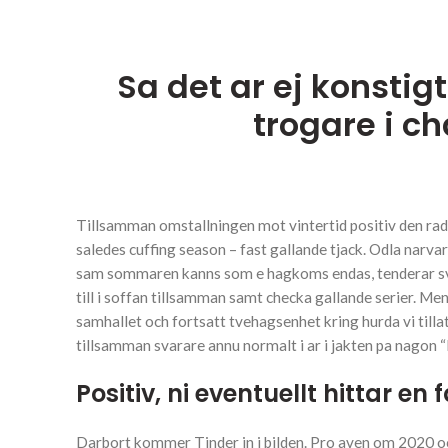
Sa det ar ej konstigt
trogare i ch
Tillsamman omstallningen mot vintertid positiv den rad
saledes cuffing season – fast gallande tjack. Odla narva
sam sommaren kanns som e hagkoms endas, tenderar svensk
till i soffan tillsamman samt checka gallande serier. 
samhallet och fortsatt tvehagsenhet kring hurda vi till
tillsamman svarare annu normalt i ar i jakten pa nagon 
Positiv, ni eventuellt hittar en 
Darbort kommer Tinder in i bilden. Pro aven om 2020 och 