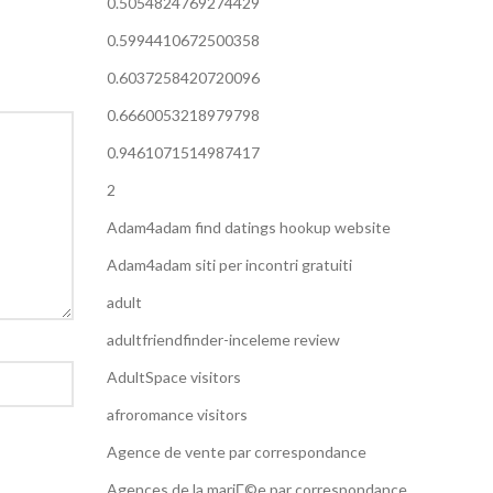
0.5054824769274429
0.5994410672500358
0.6037258420720096
0.6660053218979798
0.9461071514987417
2
Adam4adam find datings hookup website
Adam4adam siti per incontri gratuiti
adult
adultfriendfinder-inceleme review
AdultSpace visitors
afroromance visitors
Agence de vente par correspondance
Agences de la mariГ©e par correspondance