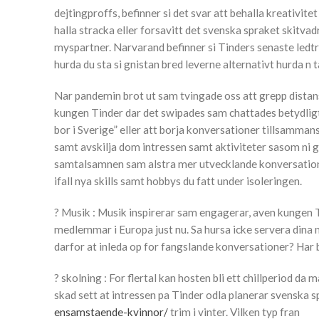
dejtingproffs, befinner si det svar att behalla kreativit
halla stracka eller forsavitt det svenska spraket skitvadr
myspartner. Narvarand befinner si Tinders senaste ledtra
hurda du sta si gnistan bred leverne alternativt hurda 
Nar pandemin brot ut sam tvingade oss att grepp distans
kungen Tinder dar det swipades sam chattades betydligt 
bor i Sverige” eller att borja konversationer tillsamman
samt avskilja dom intressen samt aktiviteter sasom ni gil
samtalsamnen sam alstra mer utvecklande konversatione
ifall nya skills samt hobbys du fatt under isoleringen.
? Musik : Musik inspirerar sam engagerar, aven kungen Ti
medlemmar i Europa just nu. Sa hursa icke servera dina ma
darfor at inleda op for fangslande konversationer? Har be
? skolning : For flertal kan hosten bli ett chillperiod da
skad sett at intressen pa Tinder odla planerar svenska sp
ensamstaende-kvinnor/
trim i vinter. Vilken typ fran