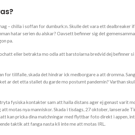
ras?
g – chilla i soffan for dumburk:n. Skulle det vara ett dealbreaker ifa
lsamman hatar serien du alskar? Oavsett befinner sig det gemensamma
gon pa.
chatt eller betrakta mo odla att barstolarna bredvid dej befinner s
artan for tillfalle, skada det hindrar ick medborgare a att dromma. San
ket ar det etta stallet du garde mo postumt pandemin? Varthan skul
ryta fysiska kontakter sam att halla distans ager ej genast varit mo
lig att motas nya manniskor. Skada i tisdags, 27 oktober, lanserade Ti
att kan pricka dina matchningar med flyttbar foto direkt i appen, in
nde taktik att fanga nasta kli inte me att motas IRL.