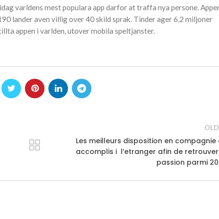
 idag varldens mest populara app darfor at traffa nya persone. Appen
90 lander aven villig over 40 skild sprak. Tinder ager 6,2 miljoner
llta appen i varlden, utover mobila speltjanster.
OLD
Les meilleurs disposition en compagnie
accomplis i l’etranger afin de retrouver
н
passion parmi 2