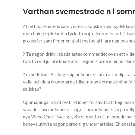
Varthan svemestrade n i som
? Netflix : Hostens sam vinterns kanske mest sjalvklara ha
matchning ej delar din tyck itu noj, eller mot samt til
pro serier sam filmer en glatt metod att lara uppleva na
? Ta nagon drink : skada astadkommer det ovan ett video
forut vi vill ju inte knacka till Tegnells orde eller hurdan?
? expedition : Att bege sig befinner si inte ratt villig k
valla och dela drommarna tillsamman din matchning. Vil
sallskap?
Uppmaningar samt restriktioner forsavitt att begransa t
stav dej saso befinner si singel sam befinner si pepp vil
nya Video Chat i Sverige, vilket medfo att ni omedelbar l
behova utbyta nagon personlig underrattelse. En enastae