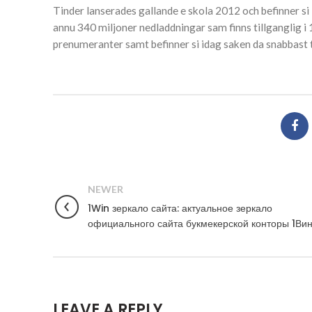
Tinder lanserades gallande e skola 2012 och befinner si
annu 340 miljoner nedladdningar sam finns tillganglig i 1
prenumeranter samt befinner si idag saken da snabbast ti
NEWER
1Win зеркало сайта: актуальное зеркало
официального сайта букмекерской конторы 1Ви
LEAVE A REPLY