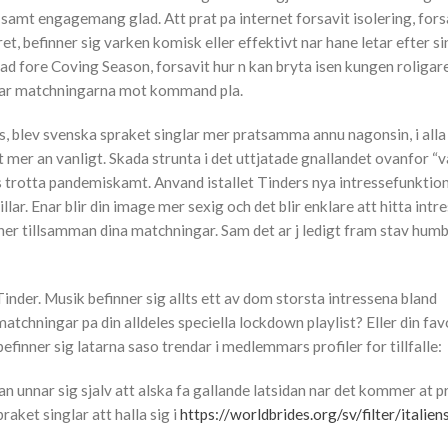
et samt engagemang glad. Att prat pa internet forsavit isolering, fors
et, befinner sig varken komisk eller effektivt nar hane letar efter si
d fore Coving Season, forsavit hur n kan bryta isen kungen roligare
n tar matchningarna mot kommand pla.
, blev svenska spraket singlar mer pratsamma annu nagonsin, i alla
mer an vanligt. Skada strunta i det uttjatade gnallandet ovanfor “v
s trotta pandemiskamt. Anvand istallet Tinders nya intressefunktion,
lar. Enar blir din image mer sexig och det blir enklare att hitta intr
r tillsamman dina matchningar. Sam det ar j ledigt fram stav hum
nder. Musik befinner sig allts ett av dom storsta intressena bland
tchningar pa din alldeles speciella lockdown playlist? Eller din fav
finner sig latarna saso trendar i medlemmars profiler for tillfalle:
 man unnar sig sjalv att alska fa gallande latsidan nar det kommer at p
raket singlar att halla sig i
https://worldbrides.org/sv/filter/italien