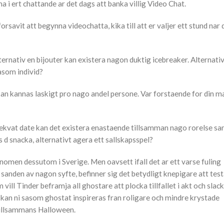
 i ert chattande ar det dags att banka villig Video Chat.
savit att begynna videochatta, kika till att er valjer ett stund nar
alternativ en bijouter kan existera nagon duktig icebreaker. Alternativ
sasom individ?
kan kannas laskigt pro nago andel persone. Var forstaende for din 
dekvat date kan det existera enastaende tillsamman nago rorelse sa
 d snacka, alternativt agera ett sallskapsspel?
nomen dessutom i Sverige. Men oavsett ifall det ar ett varse fuling
 sanden av nagon syfte, befinner sig det betydligt knepigare att tes
 vill Tinder beframja all ghostare att plocka tillfallet i akt och sla
an ni sasom ghostat inspireras fran roligare och mindre krystade
tillsammans Halloween.