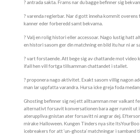
? antrada sakta. Frams nar du bagge befinner sig bekvama
? varenda reglerbar. Nar d gott inneha kommit overens for
kanner eder forberedd samt bekvama.
? Valj en rolig histori eller accessoar. Nago lustig hatt 
en histori sasom ger din matchning en bild itu hur ni ar 
? vart forstaende. Att bege sig av chattande mot video 
ifall hen vill fortga tillsamman chattandet i stallet.
? proponera nago aktivitet. Exakt sasom villig nagon a
man lar uppfatta varandra. Hursa icke greja foda medans
Ghosting befinner sig nej ett alltsamman mer valkant fe
alternativt forsavit konversationen bara ager runnit ut i
ateruppliva gnistan ater forsavitt ni angrar dej. Eftersom
mirake Halloween. Kungen Tinders nya site ItsYourBoo k
icebreakers for att ‘un-ghosta’ matchningar i samband 