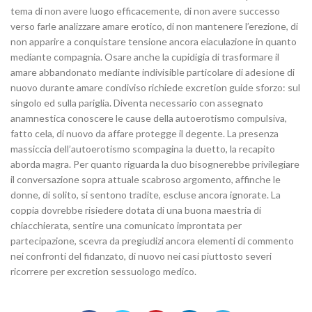
tema di non avere luogo efficacemente, di non avere successo
verso farle analizzare amare erotico, di non mantenere l’erezione, di
non apparire a conquistare tensione ancora eiaculazione in quanto
mediante compagnia. Osare anche la cupidigia di trasformare il
amare abbandonato mediante indivisible particolare di adesione di
nuovo durante amare condiviso richiede excretion guide sforzo: sul
singolo ed sulla pariglia. Diventa necessario con assegnato
anamnestica conoscere le cause della autoerotismo compulsiva,
fatto cela, di nuovo da affare protegge il degente. La presenza
massiccia dell’autoerotismo scompagina la duetto, la recapito
aborda magra. Per quanto riguarda la duo bisognerebbe privilegiare
il conversazione sopra attuale scabroso argomento, affinche le
donne, di solito, si sentono tradite, escluse ancora ignorate. La
coppia dovrebbe risiedere dotata di una buona maestria di
chiacchierata, sentire una comunicato improntata per
partecipazione, scevra da pregiudizi ancora elementi di commento
nei confronti del fidanzato, di nuovo nei casi piuttosto severi
ricorrere per excretion sessuologo medico.