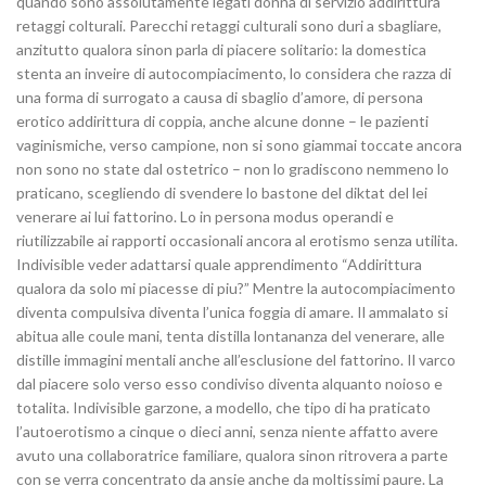
quando sono assolutamente legati donna di servizio addirittura
retaggi colturali. Parecchi retaggi culturali sono duri a sbagliare,
anzitutto qualora sinon parla di piacere solitario: la domestica
stenta an inveire di autocompiacimento, lo considera che razza di
una forma di surrogato a causa di sbaglio d’amore, di persona
erotico addirittura di coppia, anche alcune donne – le pazienti
vaginismiche, verso campione, non si sono giammai toccate ancora
non sono no state dal ostetrico – non lo gradiscono nemmeno lo
praticano, scegliendo di svendere lo bastone del diktat del lei
venerare ai lui fattorino. Lo in persona modus operandi e
riutilizzabile ai rapporti occasionali ancora al erotismo senza utilita.
Indivisible veder adattarsi quale apprendimento “Addirittura
qualora da solo mi piacesse di piu?” Mentre la autocompiacimento
diventa compulsiva diventa l’unica foggia di amare. Il ammalato si
abitua alle coule mani, tenta distilla lontananza del venerare, alle
distille immagini mentali anche all’esclusione del fattorino. Il varco
dal piacere solo verso esso condiviso diventa alquanto noioso e
totalita. Indivisible garzone, a modello, che tipo di ha praticato
l’autoerotismo a cinque o dieci anni, senza niente affatto avere
avuto una collaboratrice familiare, qualora sinon ritrovera a parte
con se verra concentrato da ansie anche da moltissimi paure. La