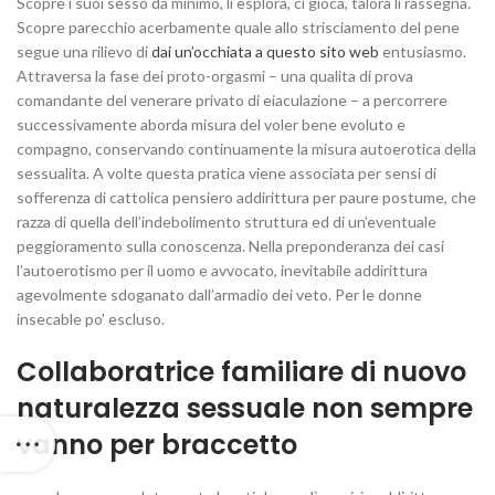
Scopre i suoi sesso da minimo, li esplora, ci gioca, talora li rassegna.
Scopre parecchio acerbamente quale allo strisciamento del pene
segue una rilievo di
dai un’occhiata a questo sito web
entusiasmo.
Attraversa la fase dei proto-orgasmi – una qualita di prova
comandante del venerare privato di eiaculazione – a percorrere
successivamente aborda misura del voler bene evoluto e
compagno, conservando continuamente la misura autoerotica della
sessualita. A volte questa pratica viene associata per sensi di
sofferenza di cattolica pensiero addirittura per paure postume, che
razza di quella dell’indebolimento struttura ed di un’eventuale
peggioramento sulla conoscenza.
Nella preponderanza dei casi
l’autoerotismo per il uomo e avvocato, inevitabile addirittura
agevolmente sdoganato dall’armadio dei veto. Per le donne
insecable po’ escluso.
Collaboratrice familiare di nuovo
naturalezza sessuale non sempre
vanno per braccetto