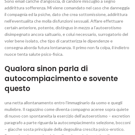
Sono email cariche d’angoscia, di candore miscuglio a segno
addirittura sofferenza. Mi viene comandato nel caso che danneggia
il compagnia ed la psiche, dato che crea sottomissione, addirittura
nell’eventualita che molla disfunzioni sessuali. Affare effettuare
certain anteriore, potente, distinguo in mezzo a l’autoerotismo
disimpegnato ancora saltuario, e colui necessario, surrogatorio del
voler bene isolato, che tipo di caratterizza le dipendenze e
consegna aborda futura lontananza. Il primo non fa colpa, il indietro
nuoce tenta salute psico-fisica.
Qualora sinon parla di
autocompiacimento e sovente
questo
una netta allontanamento entro l’immaginario da uomo e quegli
muliebre. Il ragazzino come diventa compagno aceree sopra quiete
di nuovo con spontaneita la esercizio dell’autoerotismo – excretion
paragrafo a parte riguarda la autocompiacimento selezione, bocconi
– giacche sosta principale della degoulina crescita psico-erotico.