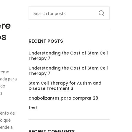
ere
os
RECENT POSTS
Understanding the Cost of Stem Cell
Therapy 7
Understanding the Cost of Stem Cell
premo
Therapy 7
rada para
Stem Cell Therapy for Autism and
ado
Disease Treatment 3
ás
anabolizantes para comprar 28
test
iento de
 o qué
iende a
RECENT COMMENTS