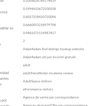
por
0.5054824769274429
0.5994410672500358
ucosa
0.6037258420720096
0.6660053218979798
hablar su
0.9461071514987417
2
n
Adam4adam find datings hookup website
Adam4adam siti per incontri gratuiti
adult
imidad
adultfriendfinder-inceleme review
mantes
AdultSpace visitors
mo
afroromance visitors
Agence de vente par correspondance
s por
Agences de la mariГ©e par correspondance
guiendo