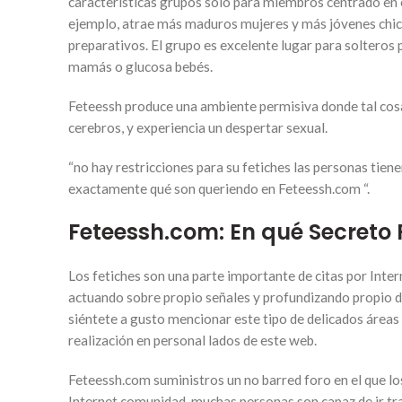
características grupos solo para miembros centrado en 
ejemplo, atrae más maduros mujeres y más jóvenes chic
preparativos. El grupo es excelente lugar para solteros 
mamás o glucosa bebés.
Feteessh produce una ambiente permisiva donde tal cosa
cerebros, y experiencia un despertar sexual.
“no hay restricciones para su fetiches las personas tie
exactamente qué son queriendo en Feteessh.com “.
Feteessh.com: En qué Secreto 
Los fetiches son una parte importante de citas por Int
actuando sobre propio señales y profundizando propio de
siéntete a gusto mencionar este tipo de delicados áreas
realización en personal lados de este web.
Feteessh.com suministros un no barred foro en el que l
Internet comunidad, muchas personas son capaz de ir tra