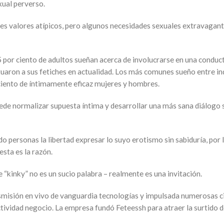
xual perverso.
les valores atípicos, pero algunos necesidades sexuales extravagan
por ciento de adultos sueñan acerca de involucrarse en una conduc
actuaron a sus fetiches en actualidad. Los más comunes sueño entre i
r ciento de íntimamente eficaz mujeres y hombres.
 puede normalizar supuesta íntima y desarrollar una más sana diálogo
o personas la libertad expresar lo suyo erotismo sin sabiduría, por l
esta es la razón.
e “kinky” no es un sucio palabra – realmente es una invitación.
misión en vivo de vanguardia tecnologías y impulsada numerosas c
ctividad negocio. La empresa fundó Feteessh para atraer la surtido 