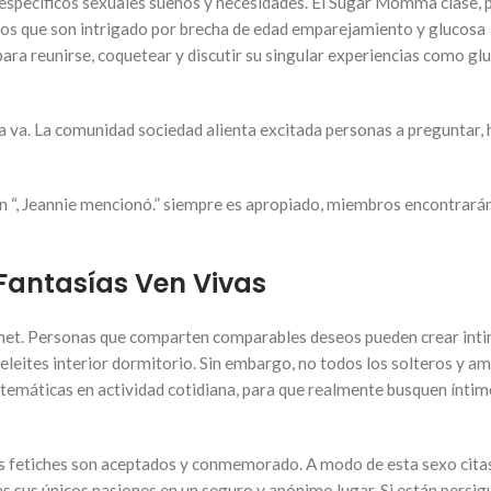
específicos sexuales sueños y necesidades. El Sugar Momma clase, 
os que son intrigado por brecha de edad emparejamiento y glucosa
para reunirse, coquetear y discutir su singular experiencias como gl
 va. La comunidad sociedad alienta excitada personas a preguntar, 
nen “, Jeannie mencionó.” siempre es apropiado, miembros encontrará
Fantasías Ven Vivas
ernet. Personas que comparten comparables deseos pueden crear int
leites interior dormitorio. Sin embargo, no todos los solteros y a
 temáticas en actividad cotidiana, para que realmente busquen ínti
os fetiches son aceptados y conmemorado. A modo de esta sexo cita
s sus únicos pasiones en un seguro y anónimo lugar. Si están persi