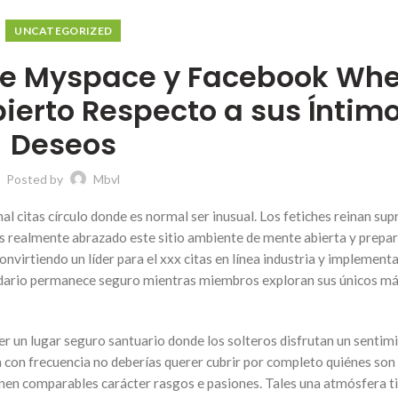
UNCATEGORIZED
re Myspace y Facebook Wh
ierto Respecto a sus Íntim
Deseos
Posted by
Mbvl
l citas círculo donde es normal ser inusual. Los fetiches reinan su
s realmente abrazado este sitio ambiente de mente abierta y prepa
onvirtiendo un líder para el xxx citas en línea industria y implement
indario permanece seguro mientras miembros exploran sus únicos m
cer un lugar seguro santuario donde los solteros disfrutan un sentim
 con frecuencia no deberías querer cubrir por completo quiénes son
nen comparables carácter rasgos e pasiones. Tales una atmósfera t