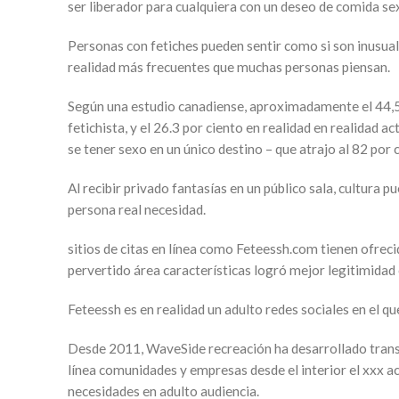
ser liberador para cualquiera con un deseo de comida se
Personas con fetiches pueden sentir como si son inusua
realidad más frecuentes que muchas personas piensan.
Según una estudio canadiense, aproximadamente el 44,5 
fetichista, y el 26.3 por ciento en realidad en realidad 
se tener sexo en un único destino – que atrajo al 82 po
Al recibir privado fantasías en un público sala, cultura
persona real necesidad.
sitios de citas en línea como Feteessh.com tienen ofrecid
pervertido área características logró mejor legitimidad 
Feteessh es en realidad un adulto redes sociales en el qu
Desde 2011, WaveSide recreación ha desarrollado trans
línea comunidades y empresas desde el interior el xxx a
necesidades en adulto audiencia.