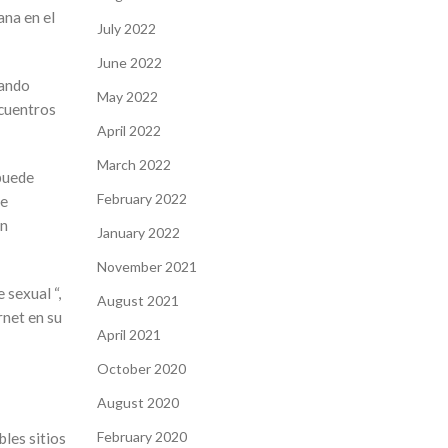
ana en el
July 2022
June 2022
rando
May 2022
ncuentros
April 2022
March 2022
 puede
February 2022
se
on
January 2022
November 2021
 sexual “,
August 2021
rnet en su
April 2021
October 2020
August 2020
February 2020
les sitios