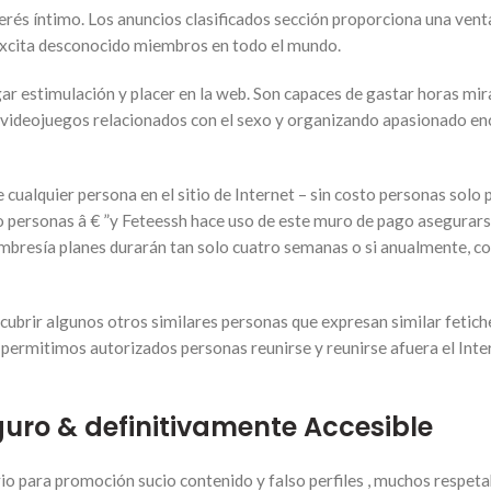
erés íntimo. Los anuncios clasificados sección proporciona una vent
excita desconocido miembros en todo el mundo.
ar estimulación y placer en la web. Son capaces de gastar horas mi
do videojuegos relacionados con el sexo y organizando apasionado e
ualquier persona en el sitio de Internet – sin costo personas solo
o personas â € ”y Feteessh hace uso de este muro de pago asegurar
bresía planes durarán tan solo cuatro semanas o si anualmente, c
ubrir algunos otros similares personas que expresan similar fetiche
permitimos autorizados personas reunirse y reunirse afuera el Inte
uro & definitivamente Accesible
io para promoción sucio contenido y falso perfiles , muchos respetab