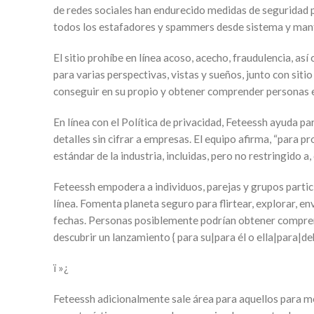
de redes sociales han endurecido medidas de seguridad 
todos los estafadores y spammers desde sistema y manti
El sitio prohíbe en línea acoso, acecho, fraudulencia, a
para varias perspectivas, vistas y sueños, junto con sit
conseguir en su propio y obtener comprender personas e
En línea con el Política de privacidad, Feteessh ayuda pa
detalles sin cifrar a empresas. El equipo afirma, “para
estándar de la industria, incluidas, pero no restringido a,
Feteessh empodera a individuos, parejas y grupos parti
línea. Fomenta planeta seguro para flirtear, explorar, 
fechas. Personas posiblemente podrían obtener comprend
descubrir un lanzamiento { para su|para él o ella|para|de
ï »¿
Feteessh adicionalmente sale área para aquellos para m