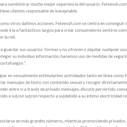
para suministrar mucho mejor experiencia del usuario. Feteessh.com
ene clientes responsable de inaceptable.
sí como otros dañinos acciones. Feteessh.com se centra en conseguir 
io web iría a fantásticos largos para crear consumidores sentirse có
n la red.
ra guardar sus usuarios ‘formas y no ofrecen o alquilar cualquier usu
 proteger su individuo información, hacemos uso de medidas de seguri
 cortafuegos “.
cipar en sexualmente estimulantes actividades tanto en línea como f
enviar mensajes de texto con contenido sexual y recoger directamente
er entre sí a través de privado mensajes, discutir pervertido conse
bido a su|con su|con respecto a su|debido a su íntimo electricidad r
ezclarse en más grandes números, mientras promoviendo privados. E