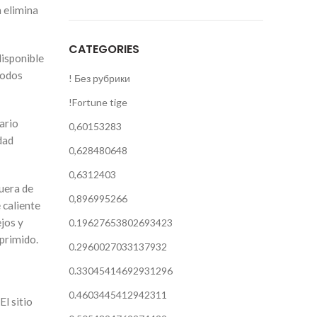
 elimina
CATEGORIES
disponible
modos
! Без рубрики
!Fortune tige
ario
0,60153283
dad
0,628480648
0,6312403
uera de
0,896995266
 caliente
jos y
0.19627653802693423
eprimido.
0.2960027033137932
0.33045414692931296
0.4603445412942311
l sitio