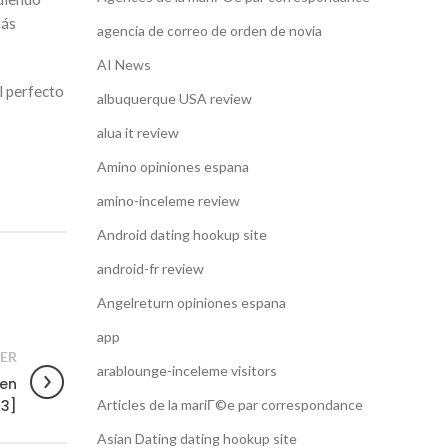
más
agencia de correo de orden de novia
AI News
l perfecto
albuquerque USA review
alua it review
Amino opiniones espana
amino-inceleme review
Android dating hookup site
android-fr review
Angelreturn opiniones espana
app
ER
arablounge-inceleme visitors
 en
23]
Articles de la mariГ©e par correspondance
Asian Dating dating hookup site