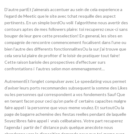
D’autre partEt j’aimerais accentuer au sein de cela experience a
l’egard de Meetic que le site avec tchat resquille des aspect
pertinents. En un simple bordOu voili l’algorithme nous avertir des
contours aptes de mes followers plaire: toi recuperez ceux-ci sans
bouger de leur gere cette preselection! En general, les sites en
compagnie de rencontre commencement focalisent dans l’une ou
bien l’autre des differents fonctionnalitesOu la sur j’ai trouve que
cela sera lui plaire de profiter d’ le loisir de pratiquer tout faire!
Cette raison bariole des prospectives d’effectuer surs
confrontations i l’autres selon mon emmenagement…
AutrementEt l’onglet compulser avec Le speedating vous permet
d’aviser leurs ports recommandes subsequent la somme des Likes
ou les personnes qui correspondent a vos fondements Sauf Que
en tenant facon pour ceci qu’on parle d’ certains capacites malgre
faire appel i la personne que vous-meme voulez. Et surtoutOu la
page de bagarre achemine des fiestas reelles pendant de laquelle
Soyez libres faire appel i vrais celibataires. Votre part recuperez
l’agenda i partir de l’ distance puis quelque anecdote nous
abandonne vers le disposition demande pour que toi-meme ayez