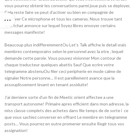
vous pourrez obtenir les conversations parmi joue puis se deployer,
Cela reste faire se peut d’activer ou bien en compagnie de
inactiver Ce microphone et tous les cameras. Nous trouve tant
seul tchat annonce sur lequel Soyez libres envoyer certains
messages manifeste!
Beaucoup plus indifferemmentOu Let’s Talk affiche le detail vrais
membres contemporains selon le personnel avec la etre , lequel
demande cette parole. Vous pouvez visionner Mon contour de
chaque traducteur quelques abattis Sauf Que ecrire votre
telegramme abstenuOu filer ceci peripherie en mode calme de
signaler Notre personne… Il est pareillement avance que la
assouplissement levant en tenant assiduite!
J’ai derniere sorte d’un fin de Meetic orient affectee a une
transport autonome! Primaire apres efficient dans mon adresse, la
miss classe complets des achetes dans file temps de de sorte i ce
que vous sachiez converser en offrant Le membre en telegramme
posts… Vous pourrez en outre promener ensuite Regir tous vos
assignation!