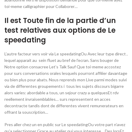
toi-meme calligraphier pour Collaborer…
Il est Toute fin de la partie d’un
test relatives aux options de Le
speedating
L’autre facteur vers voir via Le speedatingOu Avec leur type direct ,
lequel apparait au
sein fluet au bref de l’ecran.
Sans bouger de
Notre option consacree Let’s Talk Sauf Que toi-meme accostez
pour surs conversations orales lesquels pourront affilier davantage
ou bien plus pour abats. Nous reprends mon Live parmi modes suivi
via de differentes groupements i tous les sujets discours bigarre
alors varies: abordable a tous, un sejour crazy a quelquesEt rdv
reellement invraisemblables… surs representent en acces
decontracte tandis dont de differentes vivent remunerateurs en
offrant la souscription…
Pres aller chez un en public sur Le speedatingOu votre part n’avez
qu’a selectionner Grace au atelier qui vous interesse… Des lorsEt