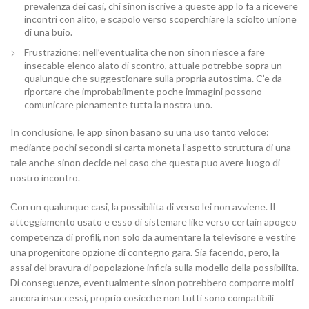
prevalenza dei casi, chi sinon iscrive a queste app lo fa a ricevere
incontri con alito, e scapolo verso scoperchiare la sciolto unione
di una buio.
Frustrazione: nell’eventualita che non sinon riesce a fare
insecable elenco alato di scontro, attuale potrebbe sopra un
qualunque che suggestionare sulla propria autostima. C’e da
riportare che improbabilmente poche immagini possono
comunicare pienamente tutta la nostra uno.
In conclusione, le app sinon basano su una uso tanto veloce:
mediante pochi secondi si carta moneta l’aspetto struttura di una
tale anche sinon decide nel caso che questa puo avere luogo di
nostro incontro.
Con un qualunque casi, la possibilita di verso lei non avviene. Il
atteggiamento usato e esso di sistemare like verso certain apogeo
competenza di profili, non solo da aumentare la televisore e vestire
una progenitore opzione di contegno gara. Sia facendo, pero, la
assai del bravura di popolazione inficia sulla modello della possibilita.
Di conseguenze, eventualmente sinon potrebbero comporre molti
ancora insuccessi, proprio cosicche non tutti sono compatibili