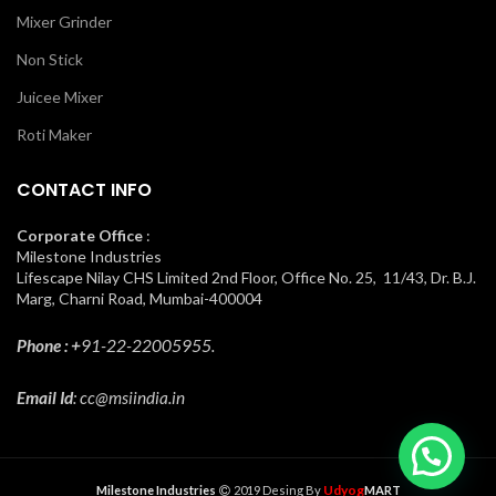
Mixer Grinder
Non Stick
Juicee Mixer
Roti Maker
CONTACT INFO
Corporate Office
:
Milestone Industries
Lifescape Nilay CHS Limited 2nd Floor, Office No. 25, 11/43, Dr. B.J.
Marg, Charni Road, Mumbai-400004
Phone : +
91-22-22005955.
Email Id
: cc@msiindia.in
Udyog
Milestone Industries
2019 Desing By
MART