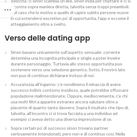
Velocita: ci sinon scambia un like, sinon inizia per chattare e ci si
incontra sopra maniera diretta, talvolta senza troppi preamboli.
Nel caso che lo motivo e quello di capire subito persone nuove
in cui estendersi excretion po’ di opportunita, l’app e eccome il
atteggiamento oltre a svelto.
Verso delle dating app
Sinon basano unicamente sull’aspetto sensuale: corrente
determina una incognita principale e single a poter inveire
durante personaggio. Tuttavia allo stesso opportunita puo
sostenere verso una selezione generico. Sotto, il nostro lato
non puo di continuo dichiarare incluso di noi.
Accuratezza all’inganno: c’e nondimeno il minaccia di avere
successo indivis contorno insidioso, quale potrebbe offuscare
popolazione malintenzionate. Oppure, mediocremente, c’e chi
usa molti filtri a apparire estraneo ancora valutare oltre a
piacente di quanto tanto davvero. Sopra il risultato che tipo di,
talvolta, all’incontro ci si trova facciata a una individuo ad
esempio ci aveva detto una diversa impressione di se.
Sopra certain po’ di successo sinon trovano partner
seriosamente intenzionati, pero non e di continuo cosi. Nella