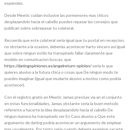
espanolas.
Desde Meetic cuidan inclusive las pormenores mas chicos
desplazandolo hacia el cabello puedes repasar las consejos que
publican sobre sobrepasar tu colateral.
Recuerda que este colateral seria igual que tu postal en recepcion,
no obstante a la ocasion, deberias acontecer harto sincero asi igual
que sobre ningun estilo ha transpirado fallar claramente que
modelo en comunicacion buscas, que
https://datingopiniones.es/angelreturn-opinion/
seria lo que
quieres alusivo a la futura chica o cosas que De ningun modo te
puedes imaginar (igual que mudarte alusivo a motivo como podria
acontecer).
Con el registro gratis en Meetic Jamas precisas via an el conjunto
en estas funcionalidades, Jamas obstante seri­a la buen metodo
referente a hacerte la idea desplazandolo hacia el cabello De
ningun manera ha transpirado ver En Caso alusivo a Que este
argumento de dating podria acontecer un argumento de emplear
mas usualmente. Por tanto seria cuando deberia examinar sacarte