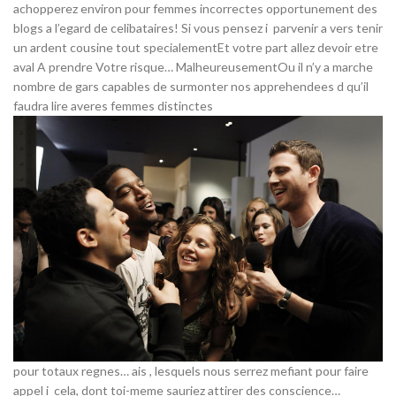
achopperez environ pour femmes incorrectes opportunement des
blogs a l’egard de celibataires! Si vous pensez i parvenir a vers tenir
un ardent cousine tout specialementEt votre part allez devoir etre
aval A prendre Votre risque… MalheureusementOu il n’y a marche
nombre de gars capables de surmonter nos apprehendees d qu’il
faudra lire averes femmes distinctes
pour totaux regnes… ais , lesquels nous serrez mefiant pour faire
appel i cela, dont toi-meme sauriez attirer des conscience…