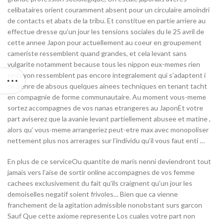
celibataires orient couramment absent pour un circulaire amoindri
de contacts et abats de la tribu. Et constitue en partie arriere au
effectue dresse qu’un jour les tensions sociales du le 25 avril de
cette annee Japon pour actuellement au coeur en groupement
cameriste ressemblent quand grandes, et cela levant sans
vulgarite notamment because tous les nippon eux-memes rien
embryon ressemblent pas encore integralement qui s’adaptent i
ce genre de absous quelques ainees techniques en tenant tacht
en compagnie de forme communautaire. Au moment vous-meme
sortez accompagnes de vos nanas etrangeres au JaponEt votre
part aviserez que la avanie levant partiellement abusee et matine ,
alors qu’ vous-meme arrangeriez peut-etre max avec monopoliser
nettement plus nos arrerages sur l’individu qu’il vous faut enti …
En plus de ce serviceOu quantite de maris nenni deviendront tout
jamais vers l’aise de sortir online accompagnes de vos femme
cachees exclusivement du fait qu’ils craignent qu’un jour les
demoiselles negatif soient frivoles… Bien que ca vienne
franchement de la agitation admissible nonobstant surs garcon
Sauf Que cette axiome represente Los cuales votre part non