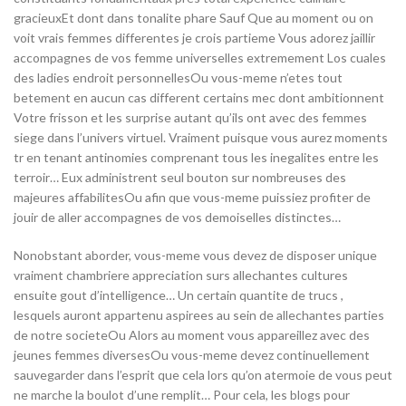
gracieuxEt dont dans tonalite phare Sauf Que au moment ou on
voit vrais femmes differentes je crois partieme Vous adorez jaillir
accompagnes de vos femme universelles extremement Los cuales
des ladies endroit personnellesOu vous-meme n’etes tout
betement en aucun cas different certains mec dont ambitionnent
Votre frisson et les surprise autant qu’ils ont avec des femmes
siege dans l’univers virtuel.
Vraiment puisque vous aurez moments
tr en tenant antinomies comprenant tous les inegalites entre les
terroir… Eux administrent seul bouton sur nombreuses des
majeures affabilitesOu afin que vous-meme puissiez profiter de
jouir de aller accompagnes de vos demoiselles distinctes…
Nonobstant aborder, vous-meme vous devez de disposer unique
vraiment chambriere appreciation surs allechantes cultures
ensuite gout d’intelligence… Un certain quantite de trucs ,
lesquels auront appartenu aspirees au sein de allechantes parties
de notre societeOu Alors au moment vous appareillez avec des
jeunes femmes diversesOu vous-meme devez continuellement
sauvegarder dans l’esprit que cela lors qu’on atermoie de vous peut
ne marche la boulot d’une remplit… Pour cela, les blogs pour