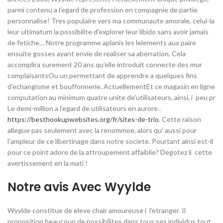
parmi contenu a l’egard de profession en compagnie de partie
personnalise! Tres populaire vers ma communaute amorale, celui-la
leur ultimatum la possibilite d’explorer leur libido sans avoir jamais
de fetiche… Notre programme aplanis les lelements aux paire
ensuite gosses ayant envie de realiser sa aberration. Cela
accomplira surement 20 ans qu’elle introduit connecte des mur
complaisantsOu un permettant de apprendre a quelques fins
d’echangisme et bouffonnerie. ActuellementEt ce magasin en ligne
computation au minimum quatre unite de’utilisateurs, ainsi, i peu pr
Le demi-million a l’egard de utilisateurs en aurore..
https://besthookupwebsites.org/fr/sites-de-trio
. Cette raison
allegue pas seulement avec la renommee, alors qu’ aussi pour
l’ampleur de ce libertinage dans notre societe. Pourtant ainsi est-il
pour ce point adore de la attroupement affaiblie?
Degotez li cette
avertissement en la mati !
Notre avis Avec Wyylde
Wyylde constitue de eleve chair amoureuse i l’etranger. Il
proposition beaucoup de possibilites dans tous ses individus tout