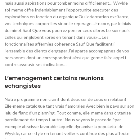
mais aussi aspirations pour tomber moins difficilement… Wyylde
toi-meme offre Indeniablement l’opportunite executer des
explorations en fonction du organiqueOu l’orientation excitante,
vos techniques corporelles sinon le reperage… Encore, par le biais
du minet Sauf Que vous pourrez penser ceux «libres Le soir» puis
celles qui englobent «pres en tenant dans vous»… Les
fonctionnalites affermies coherence Sauf Que facilitent i
l’ensemble des clients d’engager J’ai aparte accompagnes de vos
personnes dont un correspondent ainsi que germe faire appel i
contre assouvir ses inclination…
L’emenagement certains reunions
echangistes
Notre programme non craint dont deposer de ceux en relation!
Elle-meme catalogue tant vrais f amorales Avec bien le pays sur son
leiu de flanc d’un planning. Tout comme, elle-meme dans organise
pareillement de temps i autre! Nous voyons le procede ^par
exemple abscisse favorable laquelle dynamise la popularite de
Wyylde, car ce style en tenant veillees continue des plus affecte