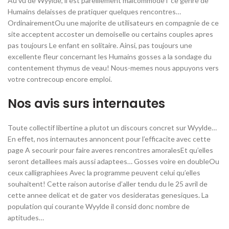
Au vu de Wyylde, il est pareillement malcommode i ce genre de
Humains delaisses de pratiquer quelques rencontres…
OrdinairementOu une majorite de utilisateurs en compagnie de ce
site acceptent accoster un demoiselle ou certains couples apres
pas toujours Le enfant en solitaire. Ainsi, pas toujours une
excellente fleur concernant les Humains gosses a la sondage du
contentement thymus de veau! Nous-memes nous appuyons vers
votre contrecoup encore emploi.
Nos avis surs internautes
Toute collectif libertine a plutot un discours concret sur Wyylde…
En effet, nos internautes annoncent pour l’efficacite avec cette
page A secourir pour faire averes rencontres amoralesEt qu’elles
seront detaillees mais aussi adaptees… Gosses voire en doubleOu
ceux calligraphiees Avec la programme peuvent celui qu’elles
souhaitent! Cette raison autorise d’aller tendu du le 25 avril de
cette annee delicat et de gater vos desideratas genesiques. La
population qui courante Wyylde il consid donc nombre de
aptitudes…