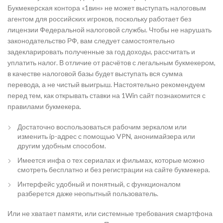
Букмекерская контора «1вин» не может выступать налоговым
агентом для российских игроков, поскольку работает без
лицензии Федеральной налоговой службы. Чтобы не нарушать
законодательство РФ, вам следует самостоятельно
задекларировать полученные за год доходы, рассчитать и
уплатить налог. В отличие от расчётов с легальным букмекером,
в качестве налоговой базы будет выступать вся сумма
перевода, а не чистый выигрыш. Настоятельно рекомендуем
перед тем, как открывать ставки на 1Win сайт познакомится с
правилами букмекера.
Достаточно воспользоваться рабочим зеркалом или
изменить ip-адрес с помощью VPN, анонимайзера или
другим удобным способом.
Имеется инфа о тех сериалах и фильмах, которые можно
смотреть бесплатно и без регистрации на сайте букмекера.
Интерфейс удобный и понятный, с функционалом
разберется даже неопытный пользователь.
Или не хватает памяти, или системные требования смартфона