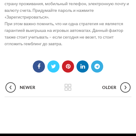
страну проживания, мобильный телефон, электронную почту и
валюту счета. Придумайте пароль и нажмите
«Зарегистрироваться».
При этом важно помнить, что ни одна стратегия не является
гарантией выигрыша на игровых автоматах. Данный фактор
также стоит учитывать – если сегодня не везет, то стоит
отложить гемблинг до завтра.
NEWER
OLDER