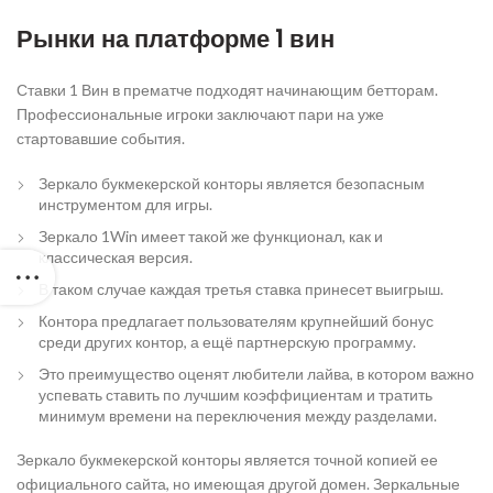
Рынки на платформе 1 вин
Ставки 1 Вин в прематче подходят начинающим бетторам.
Профессиональные игроки заключают пари на уже
стартовавшие события.
Зеркало букмекерской конторы является безопасным
инструментом для игры.
Зеркало 1Win имеет такой же функционал, как и
классическая версия.
В таком случае каждая третья ставка принесет выигрыш.
Контора предлагает пользователям крупнейший бонус
среди других контор, а ещё партнерскую программу.
Это преимущество оценят любители лайва, в котором важно
успевать ставить по лучшим коэффициентам и тратить
минимум времени на переключения между разделами.
Зеркало букмекерской конторы является точной копией ее
официального сайта, но имеющая другой домен. Зеркальные