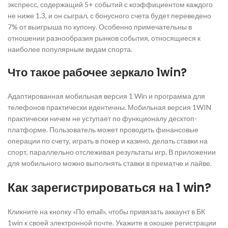
экспресс, содержащий 5+ событий с коэффициентом каждого
не ниже 1.3, и он сыграл, с бонусного счета будет переведено
7% от выигрыша по купону. Особенно примечательны в
отношении разнообразия рынков события, относящиеся к
наиболее популярным видам спорта.
Что такое рабочее зеркало 1win?
Адаптированная мобильная версия 1 Win и программа для
телефонов практически идентичны. Мобильная версия 1WIN
практически ничем не уступает по функционалу десктоп-
платформе. Пользователь может проводить финансовые
операции по счету, играть в покер и казино, делать ставки на
спорт, параллельно отслеживая результаты игр. В приложении
для мобильного можно выполнять ставки в прематче и лайве.
Как зарегистрироваться на 1 win?
Кликните на кнопку «По email», чтобы привязать аккаунт в БК
1win к своей электронной почте. Укажите в окошке регистрации