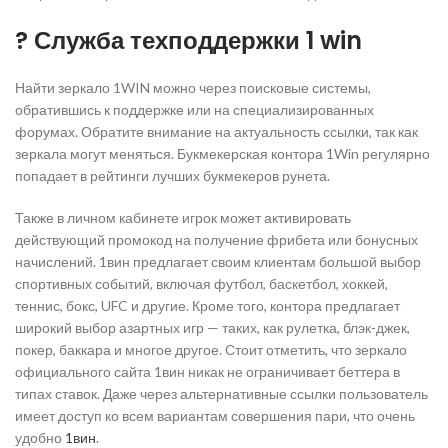
? Служба техподдержки 1 win
Найти зеркало 1WIN можно через поисковые системы,
обратившись к поддержке или на специализированных
форумах. Обратите внимание на актуальность ссылки, так как
зеркала могут меняться. Букмекерская контора 1Win регулярно
попадает в рейтинги лучших букмекеров рунета.
Также в личном кабинете игрок может активировать
действующий промокод на получение фрибета или бонусных
начислений. 1вин предлагает своим клиентам большой выбор
спортивных событий, включая футбол, баскетбол, хоккей,
теннис, бокс, UFC и другие. Кроме того, контора предлагает
широкий выбор азартных игр — таких, как рулетка, блэк-джек,
покер, баккара и многое другое. Стоит отметить, что зеркало
официального сайта 1вин никак не ограничивает беттера в
типах ставок. Даже через альтернативные ссылки пользователь
имеет доступ ко всем вариантам совершения пари, что очень
удобно
1вин
.