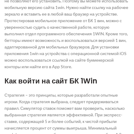
не позволяют его установить. Поэтому вы можете использовать
мобильную версию сайта 1win. Нужно найти ссылку на рабочее
зеркало и вставить ее в любой ваш браузер на устройстве.
Протестировав мобильное приложение от БК 1 вин, можно с
уверенностью судить о качественной работе, которую
выполнил отдел программного обеспечения 1WIN. Кроме того,
бетторы имеют возможность и воспользоваться версией 1 вин,
адаптированной для мобильных браузеров. Для установки
приложения 1win на устройства с операционной системой iOS
можно воспользоваться ссылкой на сайте букмекерской
конторы или найти его в App Store.
Как войти на сайт БК 1Win
Стратегия – это принципы, которые разработали опытные
игроки. Когда стратегия выбрана, следует придерживаться
правил. Симулятор ставок поможет вам проверить, насколько
выбранная стратегия является эффективной. При экспресс-
ставке, содержащей 5 и более событий, к чистой прибыли
начисляется процент от суммы выигрыша. Минимальный