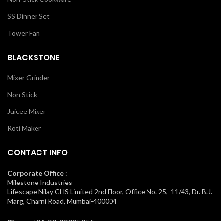
SS Dinner Set
Tower Fan
BLACKSTONE
Mixer Grinder
Non Stick
Juicee Mixer
Roti Maker
CONTACT INFO
Corporate Office
:
Milestone Industries
Lifescape Nilay CHS Limited 2nd Floor, Office No. 25, 11/43, Dr. B.J.
Marg, Charni Road, Mumbai-400004