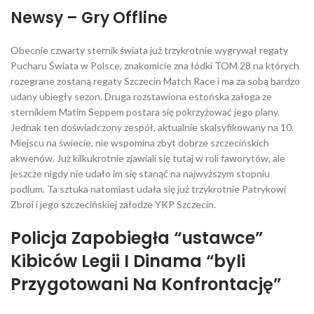
Newsy – Gry Offline
Obecnie czwarty sternik świata już trzykrotnie wygrywał regaty
Pucharu Świata w Polsce, znakomicie zna łódki TOM 28 na których
rozegrane zostaną regaty Szczecin Match Race i ma za sobą bardzo
udany ubiegły sezon. Druga rozstawiona estońska załoga ze
sternikiem Matim Seppem postara się pokrzyżować jego plany.
Jednak ten doświadczony zespół, aktualnie skalsyfikowany na 10.
Miejscu na świecie, nie wspomina zbyt dobrze szczecińskich
akwenów. Już kilkukrotnie zjawiali się tutaj w roli faworytów, ale
jeszcze nigdy nie udało im się stanąć na najwyższym stopniu
podium. Ta sztuka natomiast udała się już trzykrotnie Patrykowi
Zbroi i jego szczecińskiej załodze YKP Szczecin.
Policja Zapobiegła “ustawce”
Kibiców Legii I Dinama “byli
Przygotowani Na Konfrontację”