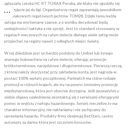
zgłaszała czeska HC RT TORAX Poruba, ale kluby nie zgodziły się
na przyjęcie jej do ligi. Organizatorzy regat zapewniają zawodnikom
6 jednakowych regatowych jachtów TOM28. Dzięki temu każda
załoga ma wyrównane szanse, a o wyniku decydować będą
umiejętności i taktyka a nie sprzęt. Jest to standard stosowany w
regatach meczowych na całym świecie dlatego wiele załóg może
przyjechać na regaty nawet z odległych miejsc świata.
W tej dziedzinie jest on bardzo podobny do Unibet lub innego
znanego bukmachera na całym świecie, oferując promocje
krótkoterminowe, narzędziowe i długoterminowe. Pierwszą rzeczą,
z której należy skorzystać przy zakładaniu konta, jest nagroda w
postaci 100% wpłaty początkowej. Parimatch ma różne rodzaje
promocji w różnych krajach, ale my na pewno omówimy promocję
międzynarodową, która jest obecnie dostępna. Jeśli zauważyłeś u
siebie objawy uzależnienia skontaktuj się z serwisami oferującymi
pomoc w wyjściu z nałogu hazardowego. Serwis meczelive.tv ma
charakter informacyjny, nie nakłaniamy i nie zachęcamy do
uprawiania hazardu. Produkty firmy obejmują BetStars, casino
automaty za darmo która jest szczytem bonusów.