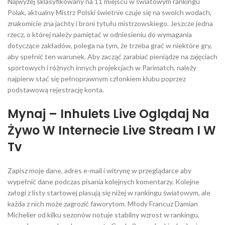
Najwyżej sklasyfikowany na 11 miejscu w światowym rankingu
Polak, aktualny Mistrz Polski świetnie czuje się na swoich wodach,
znakomicie zna jachty i broni tytułu mistrzowskiego. Jeszcze jedna
rzecz, o której należy pamiętać w odniesieniu do wymagania
dotyczące zakładów, polega na tym, że trzeba grać w niektóre gry,
aby spełnić ten warunek. Aby zacząć zarabiać pieniądze na zajęciach
sportowych i różnych innych projekcjach w Parimatch, należy
najpierw stać się pełnoprawnym członkiem klubu poprzez
podstawową rejestrację konta.
Mynaj – Inhulets Live Oglądaj Na
Żywo W Internecie Live Stream I W
Tv
Zapisz moje dane, adres e-mail i witrynę w przeglądarce aby
wypełnić dane podczas pisania kolejnych komentarzy. Kolejne
załogi z listy startowej plasują się niżej w rankingu światowym, ale
każda z nich może zagrozić faworytom. Młody Francuz Damian
Michelier od kilku sezonów notuje stabilny wzrost w rankingu,