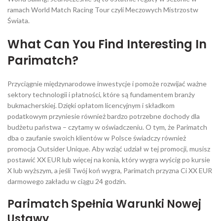
ramach World Match Racing Tour czyli Meczowych Mistrzostw
Świata.
What Can You Find Interesting In
Parimatch?
Przyciągnie międzynarodowe inwestycje i pomoże rozwijać ważne
sektory technologii i płatności, które są fundamentem branży
bukmacherskiej. Dzięki opłatom licencyjnym i składkom
podatkowym przyniesie również bardzo potrzebne dochody dla
budżetu państwa – czytamy w oświadczeniu. O tym, że Parimatch
dba o zaufanie swoich klientów w Polsce świadczy również
promocja Outsider Unique. Aby wziąć udział w tej promocji, musisz
postawić XX EUR lub więcej na konia, który wygra wyścig po kursie
X lub wyższym, a jeśli Twój koń wygra, Parimatch przyzna Ci XX EUR
darmowego zakładu w ciągu 24 godzin.
Parimatch Spełnia Warunki Nowej
Ustawy