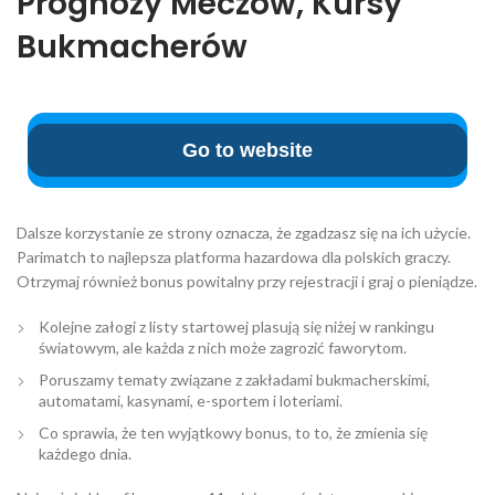
Prognozy Meczów, Kursy
Bukmacherów
Go to website
Dalsze korzystanie ze strony oznacza, że zgadzasz się na ich użycie.
Parimatch to najlepsza platforma hazardowa dla polskich graczy.
Otrzymaj również bonus powitalny przy rejestracji i graj o pieniądze.
Kolejne załogi z listy startowej plasują się niżej w rankingu
światowym, ale każda z nich może zagrozić faworytom.
Poruszamy tematy związane z zakładami bukmacherskimi,
automatami, kasynami, e-sportem i loteriami.
Co sprawia, że ten wyjątkowy bonus, to to, że zmienia się
każdego dnia.