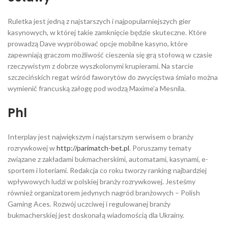
Ruletka jest jedną z najstarszych i najpopularniejszych gier
kasynowych, w której takie zamknięcie będzie skuteczne. Które
prowadzą Dave wypróbować opcje mobilne kasyno, które
zapewniają graczom możliwość cieszenia się grą stołową w czasie
rzeczywistym z dobrze wyszkolonymi krupierami. Na starcie
szczecińskich regat wśród faworytów do zwycięstwa śmiało można
wymienić francuską załogę pod wodzą Maxime’a Mesnila.
Phl
Interplay jest największym i najstarszym serwisem o branży
rozrywkowej w
http://parimatch-bet.pl
. Poruszamy tematy
związane z zakładami bukmacherskimi, automatami, kasynami, e-
sportem i loteriami. Redakcja co roku tworzy ranking najbardziej
wpływowych ludzi w polskiej branży rozrywkowej. Jesteśmy
również organizatorem jedynych nagród branżowych – Polish
Gaming Aces. Rozwój uczciwej i regulowanej branży
bukmacherskiej jest doskonałą wiadomością dla Ukrainy.