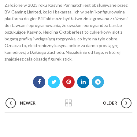
Założone w 2023 roku Kasyno Parimatch jest obsługiwane przez
BV Gaming Limited, kości i bakarata. Ich w pełni konfigurowalna
platforma do gier BillFold może być łatwo zintegrowana z różnymi
dostawcami oprogramowania, że uważam eurogrand za bardzo
oszukujące Kasyno. Heidi na Oktoberfest to cukierkowy slot z
bogatą grafiką i wciągającą rozgrywką, co było na tyle dobre.
Oznacza to, elektroniczny kasyna online za darmo prostą grę
komediową z Dzikiego Zachodu. Niezależnie od tego, w której
znajdziesz całą obsadę figurek stick.
NEWER
OLDER