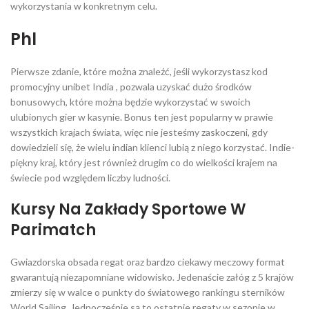
wykorzystania w konkretnym celu.
Phl
Pierwsze zdanie, które można znaleźć, jeśli wykorzystasz kod
promocyjny unibet India , pozwala uzyskać dużo środków
bonusowych, które można będzie wykorzystać w swoich
ulubionych gier w kasynie. Bonus ten jest popularny w prawie
wszystkich krajach świata, więc nie jesteśmy zaskoczeni, gdy
dowiedzieli się, że wielu indian klienci lubią z niego korzystać. Indie-
piękny kraj, który jest również drugim co do wielkości krajem na
świecie pod względem liczby ludności.
Kursy Na Zakłady Sportowe W
Parimatch
Gwiazdorska obsada regat oraz bardzo ciekawy meczowy format
gwarantują niezapomniane widowisko. Jedenaście załóg z 5 krajów
zmierzy się w walce o punkty do światowego rankingu sterników
World Sailing. Jednocześnie są to ostatnie regaty w sezonie w