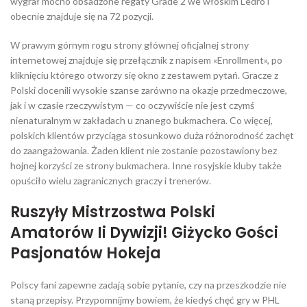
wygrał mocno obsadzone regaty Grade 2 we włoskim Ledro i
obecnie znajduje się na 72 pozycji.
W prawym górnym rogu strony głównej oficjalnej strony
internetowej znajduje się przełącznik z napisem «Enrollment», po
kliknięciu którego otworzy się okno z zestawem pytań. Gracze z
Polski docenili wysokie szanse zarówno na okazje przedmeczowe,
jak i w czasie rzeczywistym — co oczywiście nie jest czymś
nienaturalnym w zakładach u znanego bukmachera. Co więcej,
polskich klientów przyciąga stosunkowo duża różnorodność zachęt
do zaangażowania. Żaden klient nie zostanie pozostawiony bez
hojnej korzyści ze strony bukmachera. Inne rosyjskie kluby także
opuściło wielu zagranicznych graczy i trenerów.
Ruszyły Mistrzostwa Polski
Amatorów Ii Dywizji! Giżycko Gości
Pasjonatów Hokeja
Polscy fani zapewne zadają sobie pytanie, czy na przeszkodzie nie
staną przepisy. Przypomnijmy bowiem, że kiedyś chęć gry w PHL