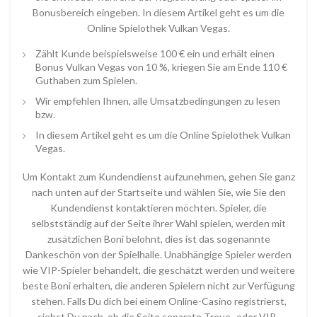
Bonusbereich eingeben. In diesem Artikel geht es um die
Online Spielothek Vulkan Vegas.
Zählt Kunde beispielsweise 100 € ein und erhält einen
Bonus Vulkan Vegas von 10 %, kriegen Sie am Ende 110 €
Guthaben zum Spielen.
Wir empfehlen Ihnen, alle Umsatzbedingungen zu lesen
bzw.
In diesem Artikel geht es um die Online Spielothek Vulkan
Vegas.
Um Kontakt zum Kundendienst aufzunehmen, gehen Sie ganz
nach unten auf der Startseite und wählen Sie, wie Sie den
Kundendienst kontaktieren möchten. Spieler, die
selbstständig auf der Seite ihrer Wahl spielen, werden mit
zusätzlichen Boni belohnt, dies ist das sogenannte
Dankeschön von der Spielhalle. Unabhängige Spieler werden
wie VIP-Spieler behandelt, die geschätzt werden und weitere
beste Boni erhalten, die anderen Spielern nicht zur Verfügung
stehen. Falls Du dich bei einem Online-Casino registrierst,
siehst Du nach, ob die Seite separate Treue- oder VIP-