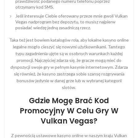
prawdziwość podanego numeru telefonu poprzez
otrzymany kod SMS.
Jeśli interesuje Ciebie oferowany przeze mnie gwoli Vulkan
Vegas nadprogram bez depozytu, to musisz najpierw
posiadać wiedzę jedną zasadniczą rzecz.
Taka też jest bowiem katalogów rola, aby lokalne kasyno online
legalne mogło cieszyć się nowymi użytkownikami. Tamtego
typu zagadnienia ujęte są w osobnych warunkach każdej
promocji. Najczęściej zdarza się, że gracze mogą mieć do
dyspozycji swoje gry w pełnym kasynie internetowym. Zdarza
się również, że kasyno zastrzega sobie szansę rozgrywania
bonusów jedynie w danej grze lub w wybranej kategorii
slotów.
Gdzie Mogę Brać Kod
Promocyjny W Celu Gry W
Vulkan Vegas?
Z pewnością ustawowe kasyno online w naszym kraju Vulkan