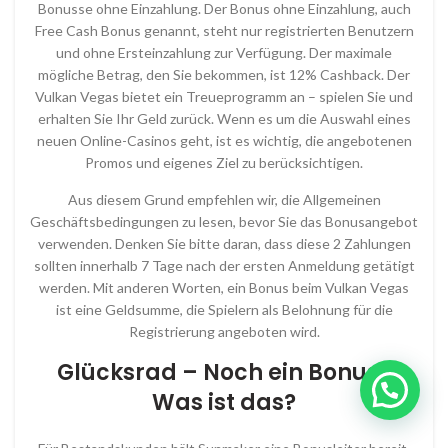
Bonusse ohne Einzahlung. Der Bonus ohne Einzahlung, auch
Free Cash Bonus genannt, steht nur registrierten Benutzern
und ohne Ersteinzahlung zur Verfügung. Der maximale
mögliche Betrag, den Sie bekommen, ist 12% Cashback. Der
Vulkan Vegas bietet ein Treueprogramm an – spielen Sie und
erhalten Sie Ihr Geld zurück. Wenn es um die Auswahl eines
neuen Online-Casinos geht, ist es wichtig, die angebotenen
Promos und eigenes Ziel zu berücksichtigen.
Aus diesem Grund empfehlen wir, die Allgemeinen
Geschäftsbedingungen zu lesen, bevor Sie das Bonusangebot
verwenden. Denken Sie bitte daran, dass diese 2 Zahlungen
sollten innerhalb 7 Tage nach der ersten Anmeldung getätigt
werden. Mit anderen Worten, ein Bonus beim Vulkan Vegas
ist eine Geldsumme, die Spielern als Belohnung für die
Registrierung angeboten wird.
Glücksrad – Noch ein Bonus?
Was ist das?