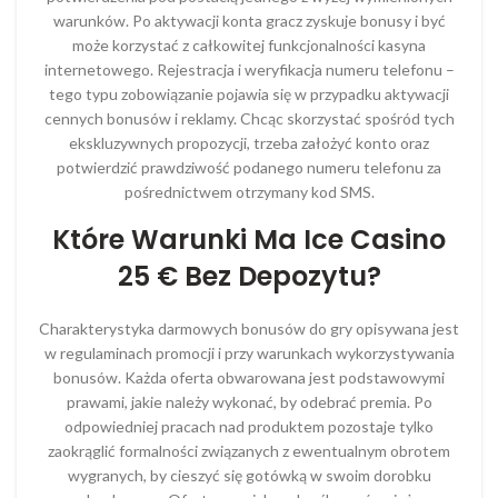
warunków. Po aktywacji konta gracz zyskuje bonusy i być
może korzystać z całkowitej funkcjonalności kasyna
internetowego. Rejestracja i weryfikacja numeru telefonu –
tego typu zobowiązanie pojawia się w przypadku aktywacji
cennych bonusów i reklamy. Chcąc skorzystać spośród tych
ekskluzywnych propozycji, trzeba założyć konto oraz
potwierdzić prawdziwość podanego numeru telefonu za
pośrednictwem otrzymany kod SMS.
Które Warunki Ma Ice Casino
25 € Bez Depozytu?
Charakterystyka darmowych bonusów do gry opisywana jest
w regulaminach promocji i przy warunkach wykorzystywania
bonusów. Każda oferta obwarowana jest podstawowymi
prawami, jakie należy wykonać, by odebrać premia. Po
odpowiedniej pracach nad produktem pozostaje tylko
zaokrąglić formalności związanych z ewentualnym obrotem
wygranych, by cieszyć się gotówką w swoim dorobku