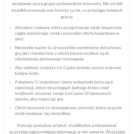
zaciekawia sporą grupę użytkowników internetu. Nie od dziś
wszelkie promocje oraz bonusy są ów, co przyciąga świeżych
graczy.
Aktualne i ciekawe oferty przygotowuje sztab ekspertów,
ciągle monitorując rynek i wszystkie oferty hazardowe w
sieci.
Niezwykle ważne to, iż wszystkie wymienione dotychczas
gry, jak i również inne z oferty kasyna możliwe są do
odwiedzenia darmowego testowania.
Aby odebrać osobisty Ice Casino premia, musisz wykonać
kolejne kroki.
Pokażemy Ci stopniowo i damy wskazówki dotyczące
rejestracji, żebyś nie przegapił żadnego kroku i miał
możliwość otrzymać swoje IceCasino 50 darmowych
spinów, aby rozpocząć grę.
Obrót bonusem to obowiązkowa czynność, która na pozór
może wydawać się niemożliwa.
Kończąc powyższy artykuł, chcielibyśmy podsumować
wszystkie najistotniejsze informacje w nim zawarte. Wszystkie