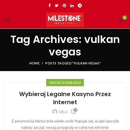
0
Tag Archives: vulkan
vegas
HOME
POSTS TAGGED "VULKAN VEGAS"
UNCATEGORIZED
Wybieraj Legalne Kasyno Przez
Internet
0
Mbvl
Z pewnością faktycznie wiele osób frapuje się, w jaki sposób
należy zacząć swoją przygodę w całej tej witrynie