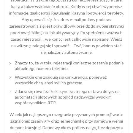
kasy, a także wykonanie obrotu. Kiedy w tej chwili wypełnisz
informacje, zaakceptuj Regulamin Kasyna i potwierdź te rolety.
Aby upewnić się, że adres e-mail podany podczas
zarejestrowania się jest prawidłowy, przejdź do swojej skrzynki
pocztowej i kliknij na link aktywacyjny. Po spełnieniu ważnych
zasad rejestracji, Twe konto jest całkowicie napisane. Wejdź
na witrynę, zaloguj się i sprawdź – Twój bonus powinien stać
się naliczony automatycznie.
Znaczy to, że w toku rejestracji konieczne zostanie podanie
aktualnego numeru telefonu.
Wszystkie one znajdują się konkurencją, ponieważ
wszystkie chcą, abyś był ich graczem.
Zdarza się również, że kasyno zastrzega ustawa do gry na
automatach slotowych spośród nadzwyczaj wysokim
współczynnikiem RTP.
W celu jak najlepszego rozegrania przyznanych promocji warto
zaznajomić zasady gry oraz jej mechanikę przy darmowe wersji
demonstracyjnej. Darmowy okres próbny na grę bez depozytu