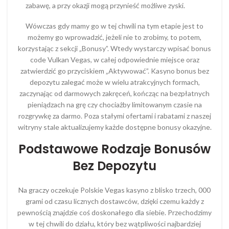
zabawę, a przy okazji mogą przynieść możliwe zyski.
Wówczas gdy mamy go w tej chwili na tym etapie jest to
możemy go wprowadzić, jeżeli nie to zrobimy, to potem,
korzystając z sekcji „Bonusy”. Wtedy wystarczy wpisać bonus
code Vulkan Vegas, w całej odpowiednie miejsce oraz
zatwierdzić go przyciskiem „Aktywować”. Kasyno bonus bez
depozytu zalegać może w wielu atrakcyjnych formach,
zaczynając od darmowych zakręceń, kończąc na bezpłatnych
pieniądzach na grę czy chociażby limitowanym czasie na
rozgrywkę za darmo. Poza stałymi ofertami i rabatami z naszej
witryny stale aktualizujemy każde dostępne bonusy okazyjne.
Podstawowe Rodzaje Bonusów
Bez Depozytu
Na graczy oczekuje Polskie Vegas kasyno z blisko trzech, 000
grami od czasu licznych dostawców, dzięki czemu każdy z
pewnością znajdzie coś doskonałego dla siebie. Przechodzimy
w tej chwili do działu, który bez wątpliwości najbardziej