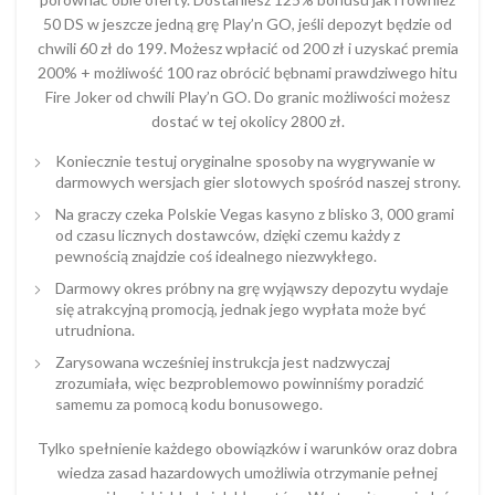
50 DS w jeszcze jedną grę Play’n GO, jeśli depozyt będzie od
chwili 60 zł do 199. Możesz wpłacić od 200 zł i uzyskać premia
200% + możliwość 100 raz obrócić bębnami prawdziwego hitu
Fire Joker od chwili Play’n GO. Do granic możliwości możesz
dostać w tej okolicy 2800 zł.
Koniecznie testuj oryginalne sposoby na wygrywanie w
darmowych wersjach gier slotowych spośród naszej strony.
Na graczy czeka Polskie Vegas kasyno z blisko 3, 000 grami
od czasu licznych dostawców, dzięki czemu każdy z
pewnością znajdzie coś idealnego niezwykłego.
Darmowy okres próbny na grę wyjąwszy depozytu wydaje
się atrakcyjną promocją, jednak jego wypłata może być
utrudniona.
Zarysowana wcześniej instrukcja jest nadzwyczaj
zrozumiała, więc bezproblemowo powinniśmy poradzić
samemu za pomocą kodu bonusowego.
Tylko spełnienie każdego obowiązków i warunków oraz dobra
wiedza zasad hazardowych umożliwia otrzymanie pełnej