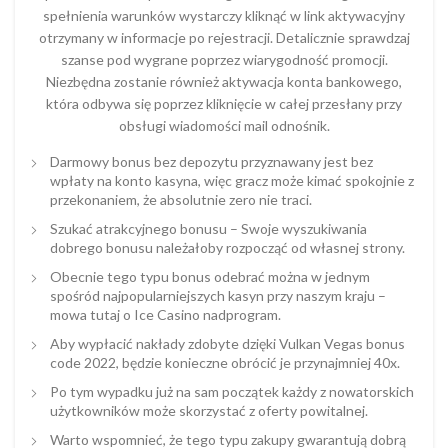
spełnienia warunków wystarczy kliknąć w link aktywacyjny
otrzymany w informacje po rejestracji. Detalicznie sprawdzaj
szanse pod wygrane poprzez wiarygodność promocji.
Niezbędna zostanie również aktywacja konta bankowego,
która odbywa się poprzez kliknięcie w całej przesłany przy
obsługi wiadomości mail odnośnik.
Darmowy bonus bez depozytu przyznawany jest bez
wpłaty na konto kasyna, więc gracz może kimać spokojnie z
przekonaniem, że absolutnie zero nie traci.
Szukać atrakcyjnego bonusu – Swoje wyszukiwania
dobrego bonusu należałoby rozpocząć od własnej strony.
Obecnie tego typu bonus odebrać można w jednym
spośród najpopularniejszych kasyn przy naszym kraju –
mowa tutaj o Ice Casino nadprogram.
Aby wypłacić nakłady zdobyte dzięki Vulkan Vegas bonus
code 2022, będzie konieczne obrócić je przynajmniej 40x.
Po tym wypadku już na sam początek każdy z nowatorskich
użytkowników może skorzystać z oferty powitalnej.
Warto wspomnieć, że tego typu zakupy gwarantują dobrą