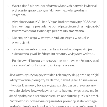
Warto dbać o bezpieczeństwo własnych danych i wierzyć
wyłącznie sprawdzonym jak i również wiarygodnym
kasynom.
Aby skorzystać z Vulkan Vegas kod promocyjny 2022, nie
jest wymagane posiadanie ponadprzeciętnych umiejętności
związanych wraz z obsługą peceta lub smartfona.
Nie znajdziesz go w witrynie Vulkan Vegas w sekcji z
promocjami.
Tak więc wszelka nowa oferta w kasę bez depozytu jest
skierowana gwoli każdego internauty wyjąwszy wyjątku.
Po aktywacji konta gracz uzyskuje bonusy i może korzystać
z całkowitej funkcjonalności kasyna online.
Użytkownicy używający z takich reklamy zyskują szansę dzięki
otrzymywanie pieniędzy za darmo, nawet jeżeli to niewielka
kwota. Darmowy bonus wyjąwszy depozytu przyznawany
wydaje się być bez wpłaty na konto kasyna, więc gracz może
kimać spokojnie z przekonaniem, że absolutnie guzik nie traci.
W zależności od kasyna organizator promocji stale wymaga
potwierdzenia pod postacią jednego z wyżej wymienionych