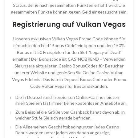
Status, der je nach gesammelten Punkten erhöht wird. Die
gesammelten Punkte können gegen Geld eingetauscht sein.
Registrierung auf Vulkan Vegas
Unseren exklusiven Vulkan Vegas Promo Code können Sie
einfach in den Feld “Bonus Code” eintippen und den 150%
Bonus mit 50 Freispielen für den Slot “Legacy of Dead”
erhalten! Der Bonuscode ist CASINOBREND – Verwenden
Sie unsere aktuellsten Casino BonusCodes für Besucher
unserer Website und genießen Sie Online Casino Vulkan
Vegas Erlebnis! Das ist ein Deposit BonusCode oder Promo
Code VulkanVegas für Bestandskunden.
Die in Deutschland lizenzierten Online-Casinos bieten
ihren Spielern fast immer keine kostenlosen Angebote an.
Zum Beispiel die Größe vom Cashback hängt davon ab, in
welcher Stufe Sie sich gerade befinden.
Die Allgemeinen Geschäftsbedingungen jedes Casino-
Bonus werden unter jedem von denen angezeigt,