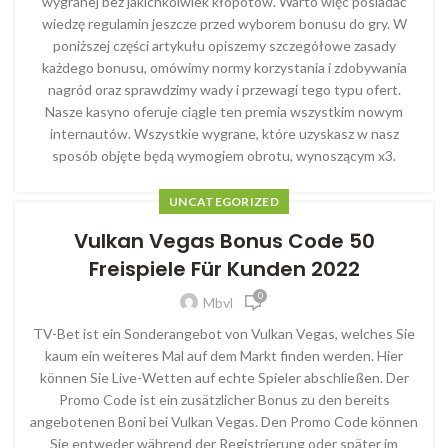
wygranej bez jakichkolwiek kłopotów. Warto więc posiadać
wiedzę regulamin jeszcze przed wyborem bonusu do gry. W
poniższej części artykułu opiszemy szczegółowe zasady
każdego bonusu, omówimy normy korzystania i zdobywania
nagród oraz sprawdzimy wady i przewagi tego typu ofert.
Nasze kasyno oferuje ciągle ten premia wszystkim nowym
internautów. Wszystkie wygrane, które uzyskasz w nasz
sposób objęte będą wymogiem obrotu, wynoszącym x3.
UNCATEGORIZED
Vulkan Vegas Bonus Code 50
Freispiele Für Kunden 2022
0
Mbvl
TV-Bet ist ein Sonderangebot von Vulkan Vegas, welches Sie
kaum ein weiteres Mal auf dem Markt finden werden. Hier
können Sie Live-Wetten auf echte Spieler abschließen. Der
Promo Code ist ein zusätzlicher Bonus zu den bereits
angebotenen Boni bei Vulkan Vegas. Den Promo Code können
Sie entweder während der Registrierung oder später im